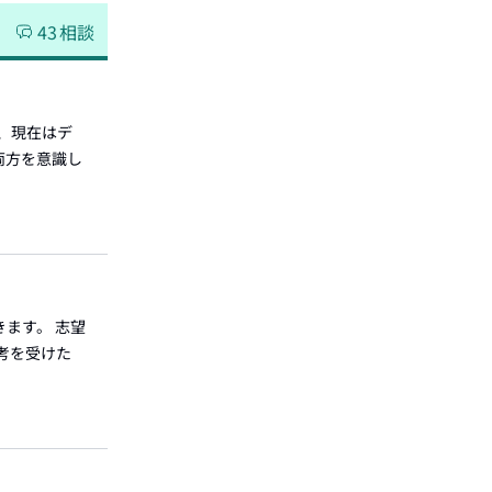
43
相談
、現在はデ
両方を意識し
ます。 志望
選考を受けた