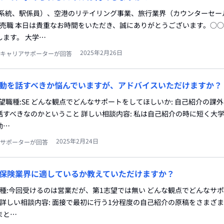
輸系統、駅係員）、空港のリテイリング事業、旅行業界（カウンターセー
販売職 本日は貴重なお時間をいただき、誠にありがとうございます。○
ます。 大学…
2025年2月26日
キャリアサポーターが回答
動を話すべきか悩んでいますが、アドバイスいただけますか？
志望職種:SE どんな観点でどんなサポートをしてほしいか: 自己紹介の課
すべきなのかということ 詳しい相談内容: 私は自己紹介の時に短く大
動…
2025年2月24日
サポーターが回答
保険業界に適しているか教えていただけますか？
職種:今回受けるのは営業だが、第1志望では無い どんな観点でどんなサ
 詳しい相談内容: 面接で最初に行う1分程度の自己紹介の原稿をさまざ
まと…