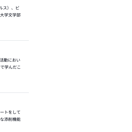
ルス）、ビ
○大学文学部
外活動におい
学で学んだこ
ポートをして
まな添削機能