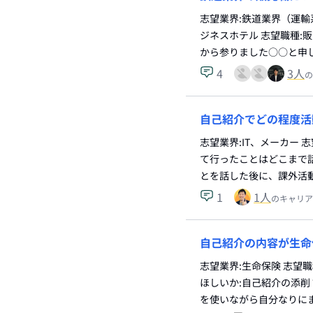
志望業界:鉄道業界（運
ジネスホテル 志望職種:
から参りました○○と申し
4
3
人
の
自己紹介でどの程度活
志望業界:IT、メーカー 
て行ったことはどこまで話
とを話した後に、課外活
1
1
人
のキャリア
自己紹介の内容が生命
志望業界:生命保険 志望
ほしいか:自己紹介の添削
を使いながら自分なりに