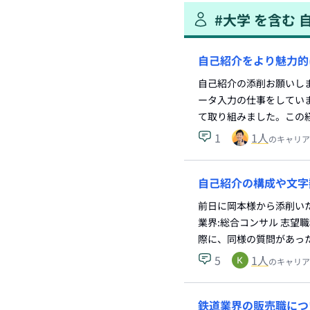
#
大学
を含む
自己紹介をより魅力的
自己紹介の添削お願いし
ータ入力の仕事をしてい
て取り組みました。この
1
1
人
のキャリア
自己紹介の構成や文字
前日に岡本様から添削い
業界:総合コンサル 志望
際に、同様の質問があっ
5
1
人
のキャリア
鉄道業界の販売職につ