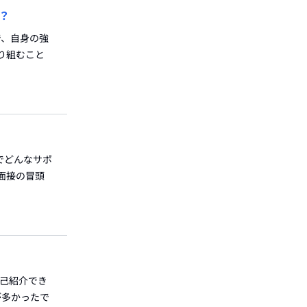
？
で、自身の強
り組むこと
でどんなサポ
 面接の冒頭
自己紹介でき
が多かったで