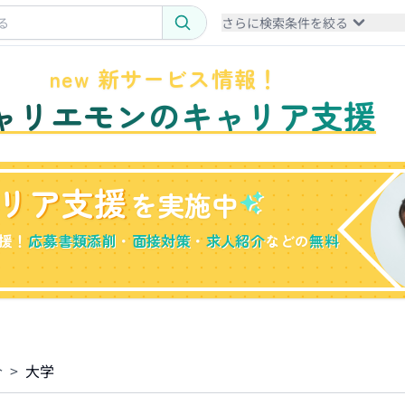
さらに検索条件を絞る
new 新サービス情報！
ャリエモンのキャリア支援
リア支援
を実施中
援！
応募書類添削
・
面接対策
・
求人紹介
などの
無料
介
>
大学