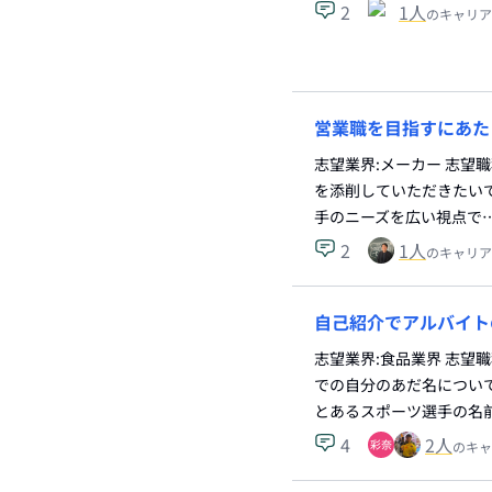
2
1
人
のキャリア
営業職を目指すにあた
志望業界:メーカー 志望
を添削していただきたいで
手のニーズを広い視点で
2
1
人
のキャリア
自己紹介でアルバイト
志望業界:食品業界 志望
での自分のあだ名について
とあるスポーツ選手の名
4
2
人
のキャ