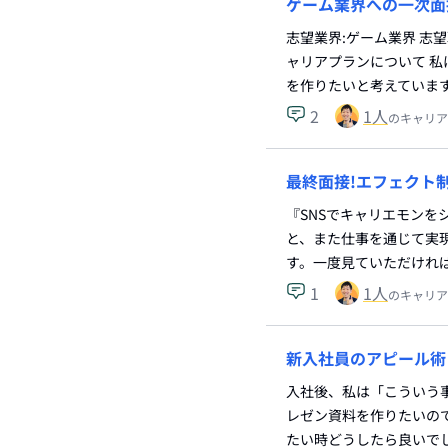
ゲーム業界への一次面
志望業界:ゲーム業界 志
ャリアプランについて 
を作りたいと考えていま
2
1
人
のキャリア
最終面接!エフェクト
『SNSでキャリエモンを
と、また仕事を通じて実
す。一度見ていただけれ
1
1
人
のキャリア
新入社員のアピール術
入社後、私は「こういう
レゼン資料を作りたいの
たい時どうしたら良いで