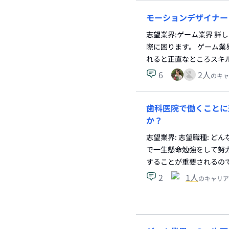
モーションデザイナー
志望業界:ゲーム業界 詳
際に困ります。 ゲーム
れると正直なところスキ
6
2
人
のキャ
歯科医院で働くことに
か？
志望業界: 志望職種: 
で一生懸命勉強をして努
することが重要されるの
2
1
人
のキャリア