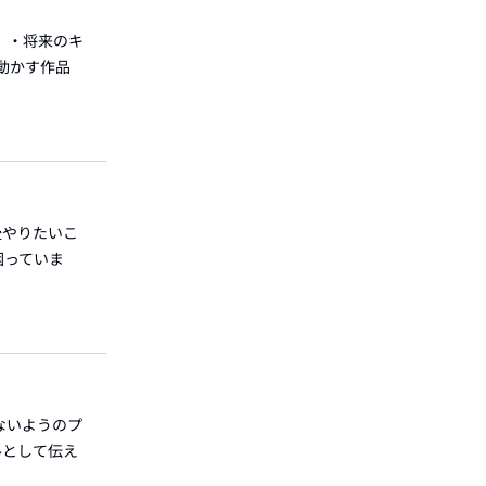
 ・将来のキ
動かす作品
後やりたいこ
困っていま
ないようのプ
ルとして伝え