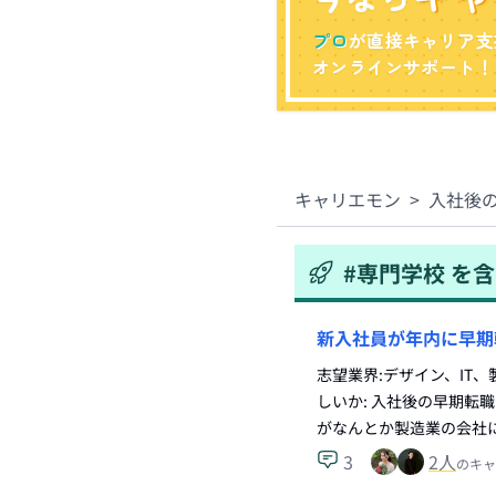
プロ
が直接キャリア支
オンラインサポート！
キャリエモン
>
入社後
#
専門学校
を含
新入社員が年内に早期
志望業界:デザイン、IT
しいか: 入社後の早期転
がなんとか製造業の会社
3
2
人
のキャ