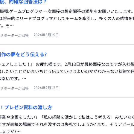
接、的確な回答法は？
望職種:ゲームプログラマ 一次面接の想定問答の添削をお願いいたします。
私は将来的にリードプログラマとしてチームを牽引し、多くの人の感情を
す。そ…
2024年3月19日
サポーターが回答
制作の夢をどう伝える?
シェアしました！』 お疲れ様です。2月13日が最終面接なのですが入社
現したいことがいまいちどう伝えていけばよいのかがわからない状態で
ば幸いです。…
2024年2月12日
サポーターが回答
！プレゼン資料の渡し方
事業や企画をしたい」「私の経験を活かして私はこう考える」みたいな
ですが面接の場面でそれを渡すのは失礼でしょうか? また、そうアピー
しょうか?…