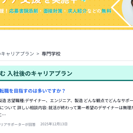
援！
応募書類添削
・
面接対策
・
求人紹介
などの
無料
のキャリアプラン
>
専門学校
む
入社後のキャリアプラン
転職を目指すのは多いですか？
、製造 志望職種:デザイナー、エンジニア、製造 どんな観点でどんなサポ
職について 詳しい相談内容: 就活が終わって第一希望のデザイナーは無
に…
2025年12月13日
リアサポーターが回答