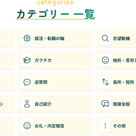
categories
カテゴリー 一覧
就活・転職の軸
志望動機
ガクチカ
挫折・苦労
逆質問
長所・短所
ン
自己紹介
面接全般
お礼・内定報告
その他