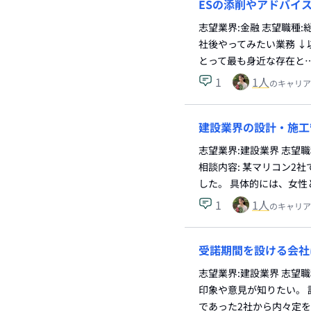
ESの添削やアドバイ
志望業界:金融 志望職種:
社後やってみたい業務 ↓
とって最も身近な存在と
1
1
人
のキャリア
建設業界の設計・施工
志望業界:建設業界 志望
相談内容: 某マリコン2
した。 具体的には、女性
1
1
人
のキャリア
受諾期間を設ける会社
志望業界:建設業界 志望
印象や意見が知りたい。 
であった2社から内々定