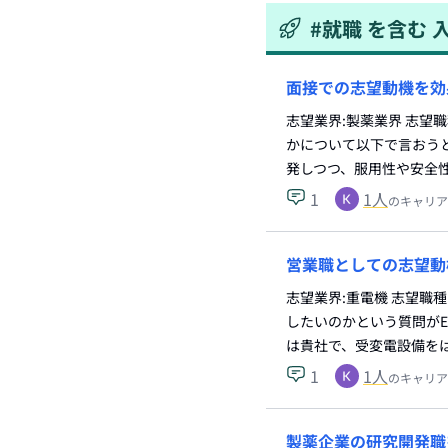
#
就職
を含む
面接での志望動機を効
志望業界:製薬業界 志望
かについて以下で言おうと
発しつつ、服用性や安全
1
1
人
のキャリア
営業職としての志望動
志望業界:重電機 志望職
したいのかという質問がE
は貴社で、受変電設備を
1
1
人
のキャリア
製薬企業の研究開発職