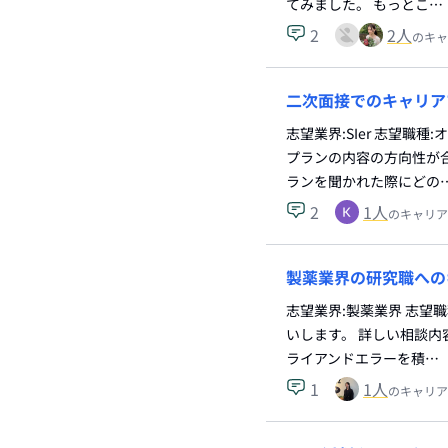
てみました。 もっとこ…
2
2
人
のキャ
二次面接でのキャリア
志望業界:SIer 志望職
プランの内容の方向性が合
ランを聞かれた際にどの
2
1
人
のキャリア
製薬業界の研究職への
志望業界:製薬業界 志望
いします。 詳しい相談内
ライアンドエラーを積…
1
1
人
のキャリア