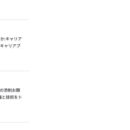
いか:キャリア
でキャリアプ
ンの添削お願
知識と技術をト