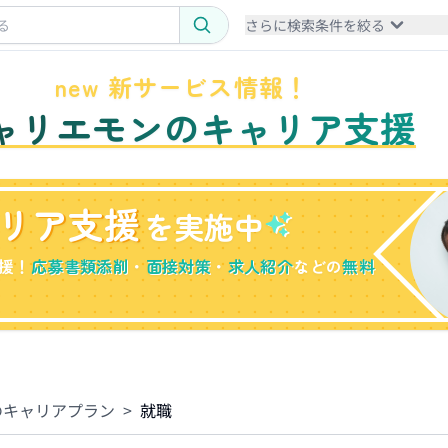
さらに検索条件を絞る
new 新サービス情報！
ャリエモンのキャリア支援
リア支援
を実施中
援！
応募書類添削
・
面接対策
・
求人紹介
などの
無料
のキャリアプラン
>
就職