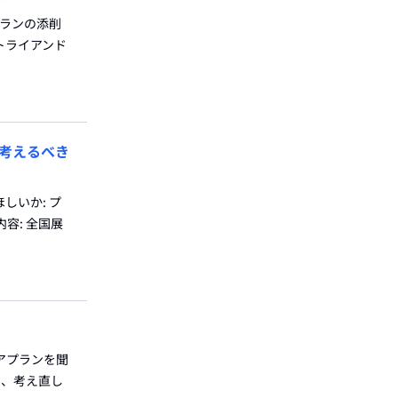
プランの添削
をトライアンド
考えるべき
しいか: プ
容: 全国展
リアプランを聞
ら、考え直し