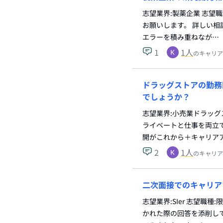
志望業界:製薬企業 志望
お願いします。 詳しい相談
エラーを積み重ねなが…
1
1
人
のキャリア
ドラッグストアの勤務
でしょうか？
志望業界:小売業ドラッグ
ライベートと仕事を両立で
開がこれから＋キャリア
2
1
人
のキャリア
二次面接でのキャリア
志望業界:SIer 志望
かれた際の回答を添削して