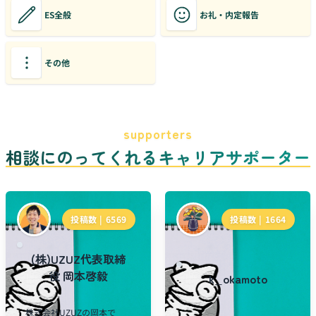
ES全般
お礼・内定報告
その他
supporters
相談にのってくれるキャリアサポーター
投稿数 |
6569
投稿数 |
1664
(株)UZUZ代表取締
役 岡本啓毅
k_okamoto
株式会社UZUZの岡本で