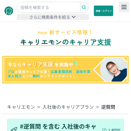
登録・ログイン
さらに検索条件を絞る
new 新サービス情報！
キャリエモンのキャリア支援
キャリア支援
今なら
を実施中
プロ
が直接キャリア支援！
応募書類添削
・
面接対策
・
求人紹介
などの
無料
オンラインサポート！
キャリエモン
>
入社後のキャリアプラン
>
逆質問
#
逆質問
を含む
入社後のキャ
1
相談