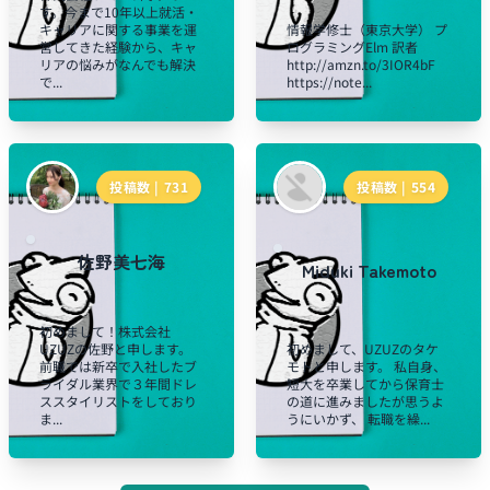
す。今まで10年以上就活・
キャリアに関する事業を運
情報学修士（東京大学） プ
営してきた経験から、キャ
ログラミングElm 訳者
リアの悩みがなんでも解決
http://amzn.to/3IOR4bF
で...
https://note...
投稿数 |
731
投稿数 |
554
佐野美七海
Miduki Takemoto
初めまして！株式会社
UZUZの佐野と申します。
初めまして、UZUZのタケ
前職では新卒で入社したブ
モトと申します。 私自身、
ライダル業界で３年間ドレ
短大を卒業してから保育士
ススタイリストをしており
の道に進みましたが思うよ
ま...
うにいかず、 転職を繰...