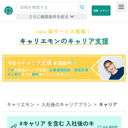
登録・ログイン
さらに検索条件を絞る
new 新サービス情報！
キャリエモンのキャリア支援
キャリア支援
今なら
を実施中
プロ
が直接キャリア支援！
応募書類添削
・
面接対策
・
求人紹介
などの
無料
オンラインサポート！
キャリエモン
>
入社後のキャリアプラン
>
キャリア
#
キャリア
を含む
入社後のキ
98
相談