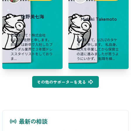
佐野美七海
Miduki Takemoto
初めまして！株式会社
UZUZの佐野と申します。
初めまして、UZUZのタケ
前職では新卒で入社したブ
モトと申します。 私自身、
ライダル業界で３年間ドレ
短大を卒業してから保育士
ススタイリストをしており
の道に進みましたが思うよ
ま...
うにいかず、 転職を繰...
その他のサポーターを見る
最新の相談