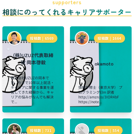
supporters
相談にのってくれるキャリアサポーター
投稿数 |
6569
投稿数 |
1664
(株)UZUZ代表取締
役 岡本啓毅
k_okamoto
株式会社UZUZの岡本で
す。今まで10年以上就活・
キャリアに関する事業を運
情報学修士（東京大学） プ
営してきた経験から、キャ
ログラミングElm 訳者
リアの悩みがなんでも解決
http://amzn.to/3IOR4bF
で...
https://note...
投稿数 |
731
投稿数 |
554