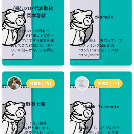
(株)UZUZ代表取締
役 岡本啓毅
k_okamoto
株式会社UZUZの岡本で
す。今まで10年以上就活・
キャリアに関する事業を運
情報学修士（東京大学） プ
営してきた経験から、キャ
ログラミングElm 訳者
リアの悩みがなんでも解決
http://amzn.to/3IOR4bF
で...
https://note...
投稿数 |
731
投稿数 |
554
佐野美七海
Miduki Takemoto
初めまして！株式会社
UZUZの佐野と申します。
初めまして、UZUZのタケ
前職では新卒で入社したブ
モトと申します。 私自身、