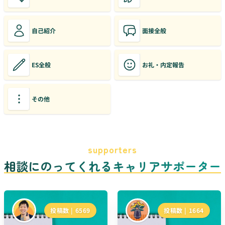
自己紹介
面接全般
ES全般
お礼・内定報告
その他
supporters
相談にのってくれるキャリアサポーター
投稿数 |
6569
投稿数 |
1664