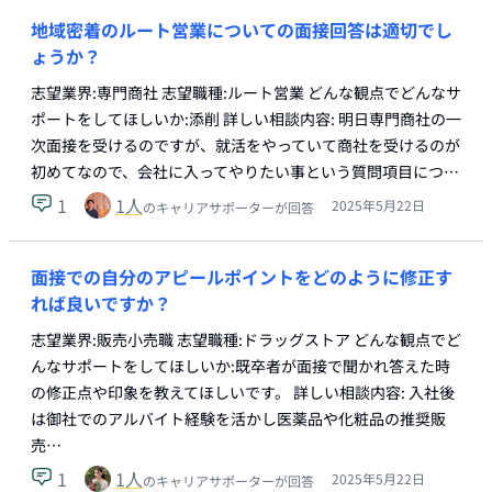
地域密着のルート営業についての面接回答は適切でし
ょうか？
志望業界:専門商社 志望職種:ルート営業 どんな観点でどんなサ
ポートをしてほしいか:添削 詳しい相談内容: 明日専門商社の一
次面接を受けるのですが、就活をやっていて商社を受けるのが
初めてなので、会社に入ってやりたい事という質問項目につ…
1
1
人
2025年5月22日
のキャリアサポーターが回答
面接での自分のアピールポイントをどのように修正す
れば良いですか？
志望業界:販売小売職 志望職種:ドラッグストア どんな観点でど
んなサポートをしてほしいか:既卒者が面接で聞かれ答えた時
の修正点や印象を教えてほしいです。 詳しい相談内容: 入社後
は御社でのアルバイト経験を活かし医薬品や化粧品の推奨販
売…
1
1
人
2025年5月22日
のキャリアサポーターが回答