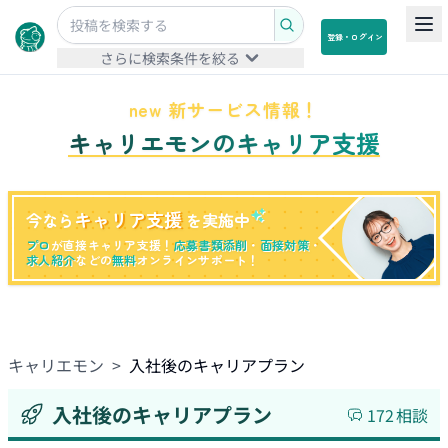
登録・ログイン
さらに検索条件を絞る
new 新サービス情報！
キャリエモンのキャリア支援
キャリア支援
今なら
を実施中
プロ
が直接キャリア支援！
応募書類添削
・
面接対策
・
求人紹介
などの
無料
オンラインサポート！
キャリエモン
>
入社後のキャリアプラン
入社後のキャリアプラン
172
相談