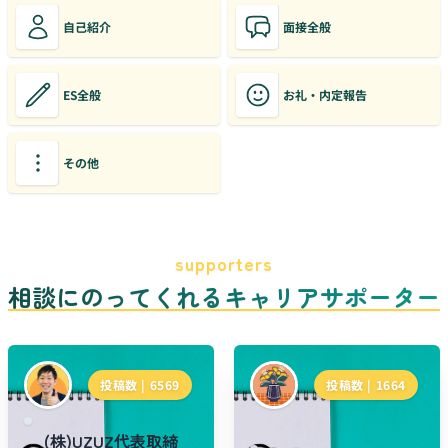
自己紹介
面接全般
ES全般
お礼・内定報告
その他
supporters
相談にのってくれるキャリアサポーター
投稿数 |
6569
投稿数 |
1664
(株)UZUZ代表取締