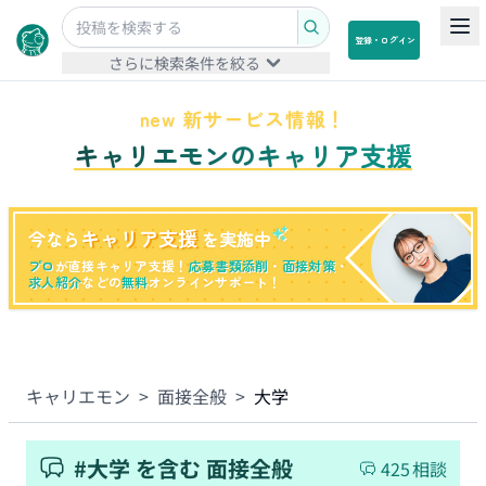
登録・ログイン
さらに検索条件を絞る
new 新サービス情報！
キャリエモンのキャリア支援
キャリア支援
今なら
を実施中
プロ
が直接キャリア支援！
応募書類添削
・
面接対策
・
求人紹介
などの
無料
オンラインサポート！
キャリエモン
>
面接全般
>
大学
#
大学
を含む
面接全般
425
相談