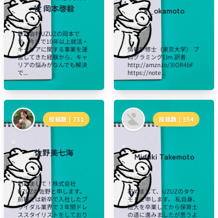
役 岡本啓毅
k_okamoto
株式会社UZUZの岡本で
す。今まで10年以上就活・
キャリアに関する事業を運
情報学修士（東京大学） プ
営してきた経験から、キャ
ログラミングElm 訳者
リアの悩みがなんでも解決
http://amzn.to/3IOR4bF
で...
https://note...
投稿数 |
731
投稿数 |
554
佐野美七海
Miduki Takemoto
初めまして！株式会社
UZUZの佐野と申します。
初めまして、UZUZのタケ
前職では新卒で入社したブ
モトと申します。 私自身、
ライダル業界で３年間ドレ
短大を卒業してから保育士
ススタイリストをしており
の道に進みましたが思うよ