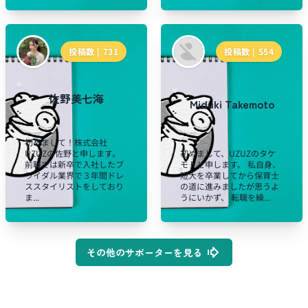
投稿数 |
731
投稿数 |
554
佐野美七海
Miduki Takemoto
初めまして！株式会社
UZUZの佐野と申します。
初めまして、UZUZのタケ
前職では新卒で入社したブ
モトと申します。 私自身、
ライダル業界で３年間ドレ
短大を卒業してから保育士
ススタイリストをしており
の道に進みましたが思うよ
ま...
うにいかず、 転職を繰...
その他のサポーターを見る