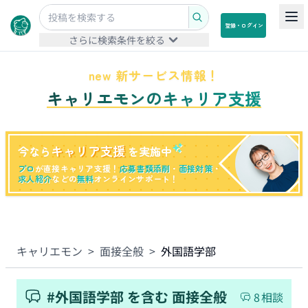
登録・ログイン
さらに検索条件を絞る
new 新サービス情報！
キャリエモンのキャリア支援
キャリア支援
今なら
を実施中
プロ
が直接キャリア支援！
応募書類添削
・
面接対策
・
求人紹介
などの
無料
オンラインサポート！
キャリエモン
>
面接全般
>
外国語学部
#
外国語学部
を含む
面接全般
8
相談