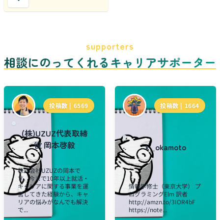
supporters
相談にのってくれるキャリアサポーター
投稿数 |
6569
投稿数 |
1664
(株)UZUZ代表取締
役 岡本啓毅
k_okamoto
株式会社UZUZの岡本で
す。今まで10年以上就活・
キャリアに関する事業を運
情報学修士（東京大学） プ
営してきた経験から、キャ
ログラミングElm 訳者
リアの悩みがなんでも解決
http://amzn.to/3IOR4bF
で...
https://note...