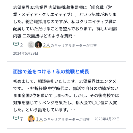
志望業界:広告業界 志望職種:募集要項に「総合職（営
業・メディア・クリエイティブ）」という記載がありま
した。総合職採用なのですが、私はクリエイティブ職に
配属していただけることを望んでおります。 詳しい相談
内容:二次面接はどのような質問…
2
2
人
のキャリアサポーターが回答
2024年5月29日
面接で差をつける！私の挑戦と成長
初めまして、相談失礼いたします。志望業界はエンタメ
です。 ・挫折経験 中学時代に、部活で自分の功績がない
まま全国2位を頂いてしまった。しかし、その後高校では
対策を講じてリベンジを果たし、都大会で○○位に入賞
した。という話をしています。…
7
1
人
2023年4月22日
のキャリアサポーターが回答