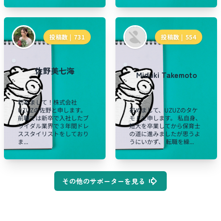
投稿数 |
731
投稿数 |
554
佐野美七海
Miduki Takemoto
初めまして！株式会社
UZUZの佐野と申します。
初めまして、UZUZのタケ
前職では新卒で入社したブ
モトと申します。 私自身、
ライダル業界で３年間ドレ
短大を卒業してから保育士
ススタイリストをしており
の道に進みましたが思うよ
ま...
うにいかず、 転職を繰...
その他のサポーターを見る