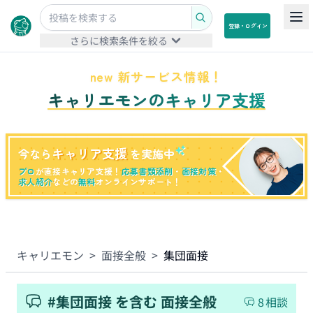
登録・ログイン
さらに検索条件を絞る
new 新サービス情報！
キャリエモンのキャリア支援
キャリア支援
今なら
を実施中
プロ
が直接キャリア支援！
応募書類添削
・
面接対策
・
求人紹介
などの
無料
オンラインサポート！
キャリエモン
>
面接全般
>
集団面接
#
集団面接
を含む
面接全般
8
相談