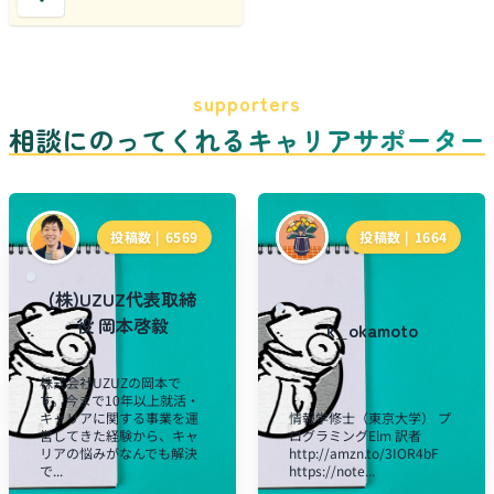
supporters
相談にのってくれるキャリアサポーター
投稿数 |
6569
投稿数 |
1664
(株)UZUZ代表取締
役 岡本啓毅
k_okamoto
株式会社UZUZの岡本で
す。今まで10年以上就活・
キャリアに関する事業を運
情報学修士（東京大学） プ
営してきた経験から、キャ
ログラミングElm 訳者
リアの悩みがなんでも解決
http://amzn.to/3IOR4bF
で...
https://note...