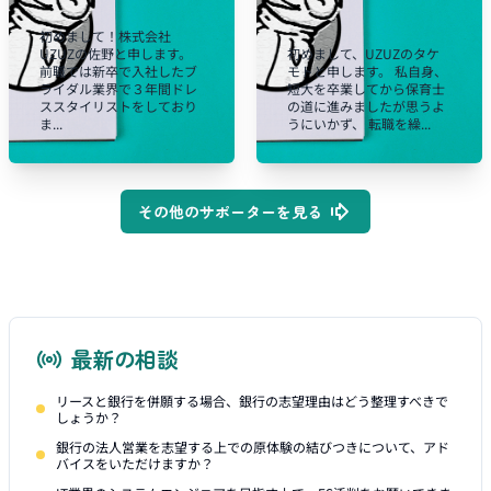
初めまして！株式会社
UZUZの佐野と申します。
初めまして、UZUZのタケ
前職では新卒で入社したブ
モトと申します。 私自身、
ライダル業界で３年間ドレ
短大を卒業してから保育士
ススタイリストをしており
の道に進みましたが思うよ
ま...
うにいかず、 転職を繰...
その他のサポーターを見る
最新の相談
リースと銀行を併願する場合、銀行の志望理由はどう整理すべきで
しょうか？
銀行の法人営業を志望する上での原体験の結びつきについて、アド
バイスをいただけますか？