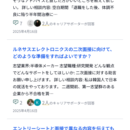
そうなアドバイスと直した方がいいところを教えて欲し
い。 詳しい相談内容: 空白期間 「退職をした後、体調不
良に陥り半年間治療に…
7
2
人
のキャリアサポーターが回答
2025年4月16日
ルネサスエレクトロニクスの二次面接に向けて、
どのような準備をすればよいですか？
志望業界:半導体メーカー 志望職種:研究開発 どんな観点
でどんなサポートをしてほしいか: 二次面接に対する助言
お願い申し上げます。 詳しい相談内容: 私は韓国人で日本
の就活をやっております。 二週間前、第一志望群のある
企業から不合格を貰…
2
2
人
のキャリアサポーターが回答
2025年4月16日
エントリーシートと面接で異なる内容を伝えても