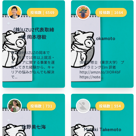
投稿数 |
6569
投稿数 |
1664
(株)UZUZ代表取締
役 岡本啓毅
k_okamoto
株式会社UZUZの岡本で
す。今まで10年以上就活・
キャリアに関する事業を運
情報学修士（東京大学） プ
営してきた経験から、キャ
ログラミングElm 訳者
リアの悩みがなんでも解決
http://amzn.to/3IOR4bF
で...
https://note...
投稿数 |
731
投稿数 |
554
佐野美七海
Miduki Takemoto