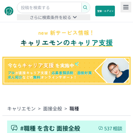
登録・ログイン
さらに検索条件を絞る
new 新サービス情報！
キャリエモンのキャリア支援
キャリア支援
今なら
を実施中
プロ
が直接キャリア支援！
応募書類添削
・
面接対策
・
求人紹介
などの
無料
オンラインサポート！
キャリエモン
>
面接全般
>
職種
#
職種
を含む
面接全般
537
相談