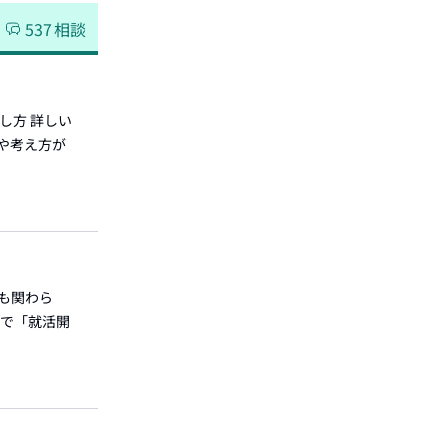
537
相談
し方 詳しい
や考え方が
にも関わら
接で「就活開