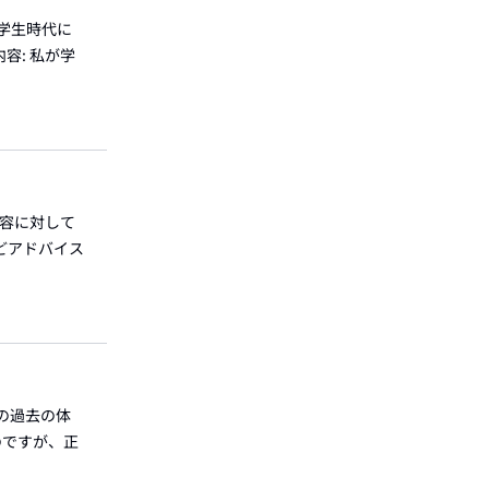
「学生時代に
容: 私が学
内容に対して
どアドバイス
接の過去の体
のですが、正