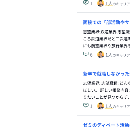
1
1
人
のキャリア
面接での「部活動やサ
志望業界:鉄道業界 志望
ころ鉄道業界だと二次選
にも航空業界や旅行業界
6
1
人
のキャリア
新卒で就職しなかった
志望業界: 志望職種: 
ほしい。 詳しい相談内容
りたいことが見つからず
1
1
人
のキャリア
ゼミのディベート活動