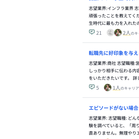
志望業界:インフラ業界 
頑張ったことを教えてくだ
生時代に最も力を入れた
21
2
人
のキ
転職先に好印象を与え
志望業界:商社 志望職種
しっかり相手に伝わる内
をいただきたいです。 詳
5
1
人
のキャリア
エピソードがない場合
志望業界: 志望職種: ど
験を調べていると、「周
直ありません。無理やり