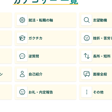
就活・転職の軸
志望動機
ガクチカ
挫折・苦労
逆質問
長所・短所
ン
自己紹介
面接全般
お礼・内定報告
その他