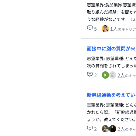
志望業界:食品業界 志望
取り組んだ経験」を聞か
うな経験がないです。 し
5
1
人
のキャリア
面接中に別の質問が来
志望業界: 志望職種: 
次の質問をされてしまっ
2
2
人
のキャ
新幹線通勤を考えてい
志望業界: 志望職種: 
かれたら際、「新幹線通
ょうか。教えてください
2
2
人
のキャ