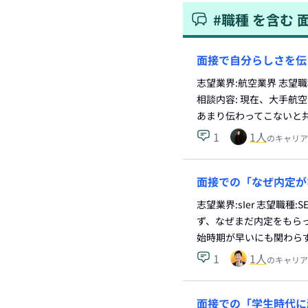
#
職種
を含む
面接で自分らしさを伝
志望業界:航空業界 志望
相談内容: 現在、大手航
あまり伝わってこないと
1
1
人
のキャリア
面接での「なぜ内定が
志望業界:sIer 志望職
ず、なぜまだ内定をもらっ
始時期が早いにも関わら
1
1
人
のキャリア
面接での「学生時代に