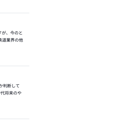
すが、今のと
鉄道業界の他
うか判断して
時代将来のや