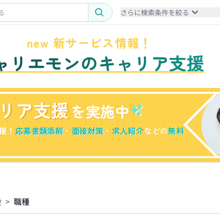
さらに検索条件を絞る
new 新サービス情報！
ャリエモンのキャリア支援
リア支援
を実施中
援！
応募書類添削
・
面接対策
・
求人紹介
などの
無料
般
>
職種