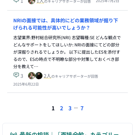
1
1
人
2025年7月2日
のキャリアサポーターが回答
NRIの面接では、具体的にどの業務領域が掘り下
げられる可能性が高いでしょうか？
志望業界:野村総合研究所(NRI) 志望職種:SE どんな観点で
どんなサポートをしてほしいか: NRIの面接にてどの部分
が深掘りされるでしょうか。 以下に提出したESを添付す
るので、ESの時点で不明瞭な部分や対策しておくべき部
分を教えて…
3
2
人
のキャリアサポーターが回答
2025年6月22日
...
1
2
3
7
最新の相談｜「面接全般」カテゴリー