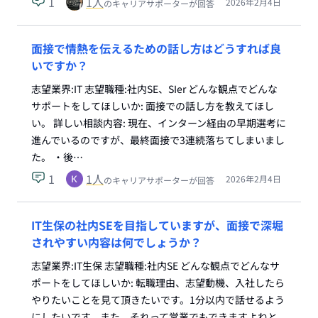
1
1
人
2026年2月4日
のキャリアサポーターが回答
面接で情熱を伝えるための話し方はどうすれば良
いですか？
志望業界:IT 志望職種:社内SE、SIer どんな観点でどんな
サポートをしてほしいか: 面接での話し方を教えてほし
い。 詳しい相談内容: 現在、インターン経由の早期選考に
進んでいるのですが、最終面接で3連続落ちてしまいまし
た。 ・後…
1
1
人
2026年2月4日
のキャリアサポーターが回答
IT生保の社内SEを目指していますが、面接で深堀
されやすい内容は何でしょうか？
志望業界:IT生保 志望職種:社内SE どんな観点でどんなサ
ポートをしてほしいか: 転職理由、志望動機、入社したら
やりたいことを見て頂きたいです。1分以内で話せるよう
にしたいです。また、それって営業でもできますよねと