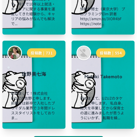
す。今まで10年以上就活・
キャリアに関する事業を運
情報学修士（東京大学） プ
営してきた経験から、キャ
ログラミングElm 訳者
リアの悩みがなんでも解決
http://amzn.to/3IOR4bF
で...
https://note...
投稿数 |
731
投稿数 |
554
佐野美七海
Miduki Takemoto
初めまして！株式会社
UZUZの佐野と申します。
初めまして、UZUZのタケ
前職では新卒で入社したブ
モトと申します。 私自身、
ライダル業界で３年間ドレ
短大を卒業してから保育士
ススタイリストをしており
の道に進みましたが思うよ
ま...
うにいかず、 転職を繰...