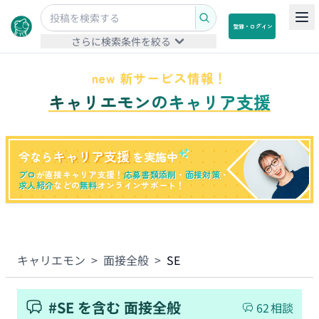
登録・ログイン
さらに検索条件を絞る
new 新サービス情報！
キャリエモンのキャリア支援
キャリア支援
今なら
を実施中
プロ
が直接キャリア支援！
応募書類添削
・
面接対策
・
求人紹介
などの
無料
オンラインサポート！
キャリエモン
>
面接全般
>
SE
#
SE
を含む
面接全般
62
相談