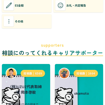
ES全般
お礼・内定報告
その他
supporters
相談にのってくれるキャリアサポーター
投稿数 |
6569
投稿数 |
1664
(株)UZUZ代表取締
役 岡本啓毅
k_okamoto
株式会社UZUZの岡本で