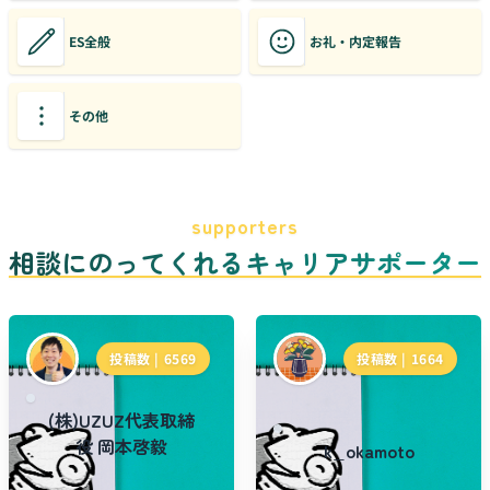
ES全般
お礼・内定報告
その他
supporters
相談にのってくれるキャリアサポーター
投稿数 |
6569
投稿数 |
1664
(株)UZUZ代表取締
役 岡本啓毅
k_okamoto