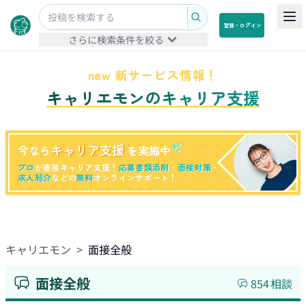
登録・ログイン
さらに検索条件を絞る
new 新サービス情報！
キャリエモンのキャリア支援
キャリア支援
今なら
を実施中
プロ
が直接キャリア支援！
応募書類添削
・
面接対策
・
求人紹介
などの
無料
オンラインサポート！
キャリエモン
>
面接全般
面接全般
854
相談