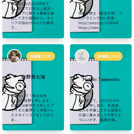
株式会社UZUZの岡本で
す。今まで10年以上就活・
キャリアに関する事業を運
情報学修士（東京大学） プ
営してきた経験から、キャ
ログラミングElm 訳者
リアの悩みがなんでも解決
http://amzn.to/3IOR4bF
で...
https://note...
投稿数 |
731
投稿数 |
554
佐野美七海
Miduki Takemoto
初めまして！株式会社
UZUZの佐野と申します。
初めまして、UZUZのタケ
前職では新卒で入社したブ
モトと申します。 私自身、
ライダル業界で３年間ドレ
短大を卒業してから保育士
ススタイリストをしており
の道に進みましたが思うよ
ま...
うにいかず、 転職を繰...