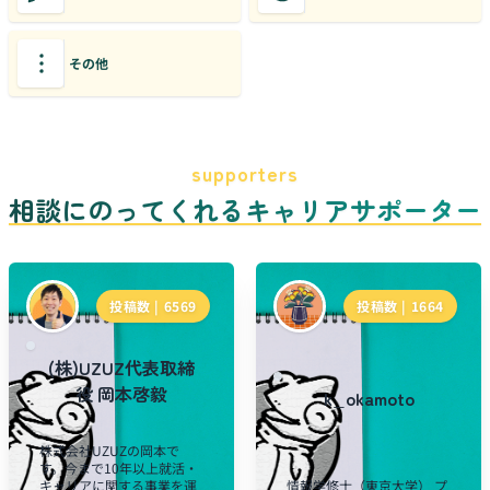
その他
supporters
相談にのってくれるキャリアサポーター
投稿数 |
6569
投稿数 |
1664
(株)UZUZ代表取締
役 岡本啓毅
k_okamoto
株式会社UZUZの岡本で
す。今まで10年以上就活・
キャリアに関する事業を運
情報学修士（東京大学） プ