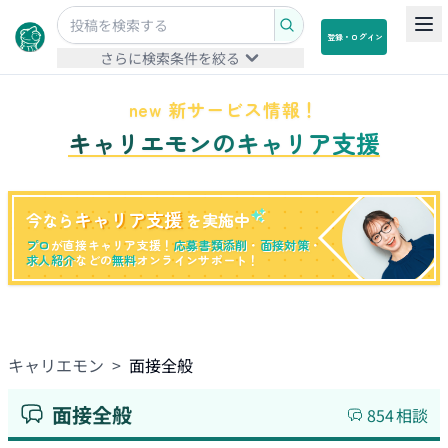
登録・ログイン
さらに検索条件を絞る
new 新サービス情報！
キャリエモンのキャリア支援
キャリア支援
今なら
を実施中
プロ
が直接キャリア支援！
応募書類添削
・
面接対策
・
求人紹介
などの
無料
オンラインサポート！
キャリエモン
>
面接全般
面接全般
854
相談