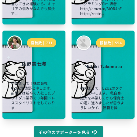
営してきた経験から、キャ
ログラミングElm 訳者
リアの悩みがなんでも解決
http://amzn.to/3IOR4bF
で...
https://note...
投稿数 |
731
投稿数 |
554
佐野美七海
Miduki Takemoto
初めまして！株式会社
UZUZの佐野と申します。
初めまして、UZUZのタケ
前職では新卒で入社したブ
モトと申します。 私自身、
ライダル業界で３年間ドレ
短大を卒業してから保育士
ススタイリストをしており
の道に進みましたが思うよ
ま...
うにいかず、 転職を繰...
その他のサポーターを見る