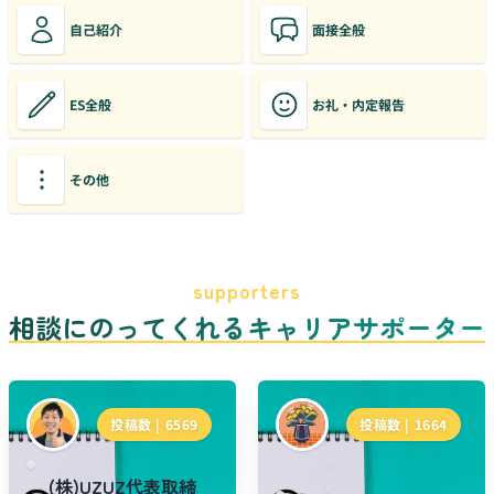
自己紹介
面接全般
ES全般
お礼・内定報告
その他
supporters
相談にのってくれるキャリアサポーター
投稿数 |
6569
投稿数 |
1664
(株)UZUZ代表取締