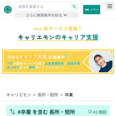
登録・ログイン
さらに検索条件を絞る
new 新サービス情報！
キャリエモンのキャリア支援
キャリア支援
今なら
を実施中
プロ
が直接キャリア支援！
応募書類添削
・
面接対策
・
求人紹介
などの
無料
オンラインサポート！
キャリエモン
>
長所・短所
>
卒業
#
卒業
を含む
長所・短所
41
相談