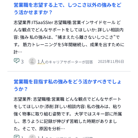
営業職を志望する上で、しつこさ以外の強みをど
う活かせますか？
志望業界:ITSaaSSIer 志望職種:営業インサイドセール ど
んな観点でどんなサポートをしてほしいか: 詳しい相談内
容: 強み 私の強みは、“捕まえたら離さないしつこさ”で
す。 筋力トレーニングを5年間継続し、成果を出すために
計…
3
1
人
2025年11月6日
のキャリアサポーターが回答
営業職を目指す私の強みをどう活かすべきでしょ
うか？
志望業界: 志望職種:営業職 どんな観点でどんなサポート
をしてほしいか:添削 詳しい相談内容: 私の強みは、粘り
強く物事に取り組む姿勢です。 大学ではスキー部に所属
し、思うように記録が伸びず苦戦した時期がありまし
た。そこで、原因を分析…