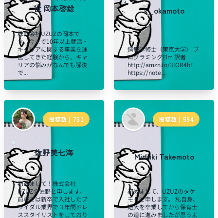
役 岡本啓毅
k_okamoto
株式会社UZUZの岡本で
す。今まで10年以上就活・
キャリアに関する事業を運
情報学修士（東京大学） プ
営してきた経験から、キャ
ログラミングElm 訳者
リアの悩みがなんでも解決
http://amzn.to/3IOR4bF
で...
https://note...
投稿数 |
731
投稿数 |
554
佐野美七海
Miduki Takemoto
初めまして！株式会社
UZUZの佐野と申します。
初めまして、UZUZのタケ
前職では新卒で入社したブ
モトと申します。 私自身、
ライダル業界で３年間ドレ
短大を卒業してから保育士
ススタイリストをしており
の道に進みましたが思うよ