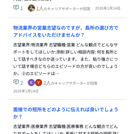
1
1
人
2026年1月14日
のキャリアサポーターが回答
物流業界の営業志望なのですが、長所の選び方で
アドバイスをいただけませんか？
志望業界:物流業界 志望職種:営業 どんな観点でどんなサ
ポートをしてほしいか:添削 詳しい相談内容: 何を長所と
して話すべきなのか迷っています。 また、粘り強さにつ
いて話す場合どちらのエピソードの方が良いのでしょう
か。②のエピソードは…
2
2
人
のキャリアサポーターが回答
2026年1月14日
面接での短所をどのように伝えれば良いでしょう
か？
志望業界:医療業界 志望職種:医療事務 どんな観点でどん
なサポートをしてほしいか: 長所に対する短所の説明 詳し