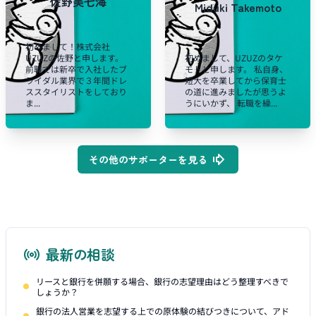
佐野美七海
Miduki Takemoto
初めまして！株式会社
UZUZの佐野と申します。
初めまして、UZUZのタケ
前職では新卒で入社したブ
モトと申します。 私自身、
ライダル業界で３年間ドレ
短大を卒業してから保育士
ススタイリストをしており
の道に進みましたが思うよ
ま...
うにいかず、 転職を繰...
その他のサポーターを見る
最新の相談
リースと銀行を併願する場合、銀行の志望理由はどう整理すべきで
しょうか？
銀行の法人営業を志望する上での原体験の結びつきについて、アド