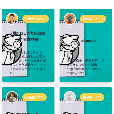
投稿数 |
6569
投稿数 |
1664
(株)UZUZ代表取締
役 岡本啓毅
k_okamoto
株式会社UZUZの岡本で
す。今まで10年以上就活・
キャリアに関する事業を運
情報学修士（東京大学） プ
営してきた経験から、キャ
ログラミングElm 訳者
リアの悩みがなんでも解決
http://amzn.to/3IOR4bF
で...
https://note...
投稿数 |
731
投稿数 |
554