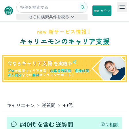
登録・ログイン
さらに検索条件を絞る
new 新サービス情報！
キャリエモンのキャリア支援
キャリア支援
今なら
を実施中
プロ
が直接キャリア支援！
応募書類添削
・
面接対策
・
求人紹介
などの
無料
オンラインサポート！
キャリエモン
>
逆質問
>
40代
#
40代
を含む
逆質問
2
相談