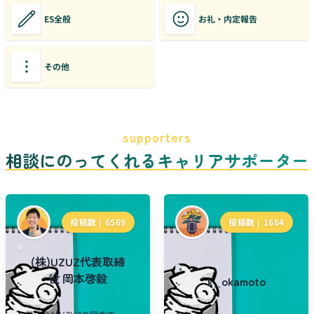
ES全般
お礼・内定報告
その他
supporters
相談にのってくれるキャリアサポーター
投稿数 |
6569
投稿数 |
1664
(株)UZUZ代表取締
役 岡本啓毅
k_okamoto