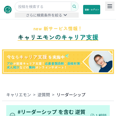
登録・ログイン
さらに検索条件を絞る
new 新サービス情報！
キャリエモンのキャリア支援
キャリア支援
今なら
を実施中
プロ
が直接キャリア支援！
応募書類添削
・
面接対策
・
求人紹介
などの
無料
オンラインサポート！
キャリエモン
>
逆質問
>
リーダーシップ
#
リーダーシップ
を含む
逆質
1
相談