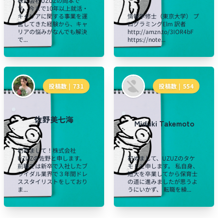
株式会社UZUZの岡本で
す。今まで10年以上就活・
キャリアに関する事業を運
情報学修士（東京大学） プ
営してきた経験から、キャ
ログラミングElm 訳者
リアの悩みがなんでも解決
http://amzn.to/3IOR4bF
で...
https://note...
投稿数 |
731
投稿数 |
554
佐野美七海
Miduki Takemoto
初めまして！株式会社
UZUZの佐野と申します。
初めまして、UZUZのタケ
前職では新卒で入社したブ
モトと申します。 私自身、
ライダル業界で３年間ドレ
短大を卒業してから保育士
ススタイリストをしており
の道に進みましたが思うよ
ま...
うにいかず、 転職を繰...