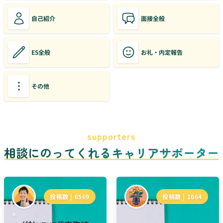
自己紹介
面接全般
ES全般
お礼・内定報告
その他
supporters
相談にのってくれるキャリアサポーター
投稿数 |
6569
投稿数 |
1664