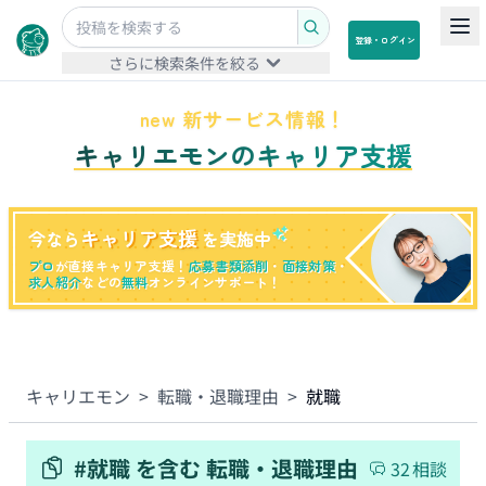
登録・ログイン
さらに検索条件を絞る
new 新サービス情報！
キャリエモンのキャリア支援
キャリア支援
今なら
を実施中
プロ
が直接キャリア支援！
応募書類添削
・
面接対策
・
求人紹介
などの
無料
オンラインサポート！
キャリエモン
>
転職・退職理由
>
就職
#
就職
を含む
転職・退職理由
32
相談