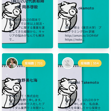
(株)UZUZ代表取締
役 岡本啓毅
k_okamoto
株式会社UZUZの岡本で
す。今まで10年以上就活・
キャリアに関する事業を運
情報学修士（東京大学） プ
営してきた経験から、キャ
ログラミングElm 訳者
リアの悩みがなんでも解決
http://amzn.to/3IOR4bF
で...
https://note...
投稿数 |
731
投稿数 |
554
佐野美七海
Miduki Takemoto
初めまして！株式会社
UZUZの佐野と申します。
初めまして、UZUZのタケ
前職では新卒で入社したブ
モトと申します。 私自身、
ライダル業界で３年間ドレ
短大を卒業してから保育士