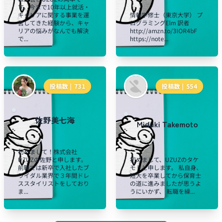
す。今まで10年以上就活・
キャリアに関する事業を運
情報学修士（東京大学） プ
営してきた経験から、キャ
ログラミングElm 訳者
リアの悩みがなんでも解決
http://amzn.to/3IOR4bF
で...
https://note...
投稿数 |
731
投稿数 |
554
佐野美七海
Miduki Takemoto
初めまして！株式会社
UZUZの佐野と申します。
初めまして、UZUZのタケ
前職では新卒で入社したブ
モトと申します。 私自身、
ライダル業界で３年間ドレ
短大を卒業してから保育士
ススタイリストをしており
の道に進みましたが思うよ
ま...
うにいかず、 転職を繰...