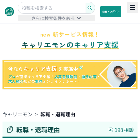
登録・ログイン
さらに検索条件を絞る
new 新サービス情報！
キャリエモンのキャリア支援
キャリア支援
今なら
を実施中
プロ
が直接キャリア支援！
応募書類添削
・
面接対策
・
求人紹介
などの
無料
オンラインサポート！
キャリエモン
>
転職・退職理由
転職・退職理由
198
相談