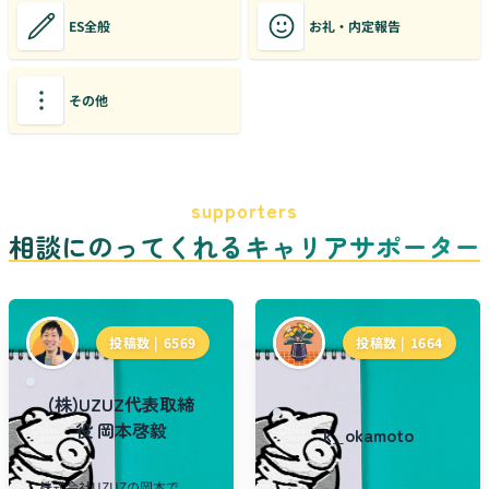
ES全般
お礼・内定報告
その他
supporters
相談にのってくれるキャリアサポーター
投稿数 |
6569
投稿数 |
1664
(株)UZUZ代表取締
役 岡本啓毅
k_okamoto
株式会社UZUZの岡本で