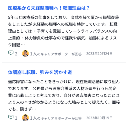
医療系から未経験職種へ！転職理由は？
5年ほど医療系の仕事をしており、 育休を経て夏から職場復帰
をしましたが 未経験の職種への転職を検討しています。 転職
理由としては ・子育てを意識してワークライフバランスの向
上目的 ・体力勝負の仕事なので怪我や病気、加齢によるリス
ク回避 …
2
1
人
2023年10月24日
のキャリアサポーターが回答
体調崩し転職、強みを活かす道
適応障害になったことをきっかけに、現在転職活動に取り組ん
でおります。 公務員から医療介護系の人材派遣を行う民間企
業に応募しようと考えており、自分が適応障害になったことは
より人の辛さがわかるようになった強みとして捉えたく、面接
でも、隠さず…
1
1
人
2023年10月19日
のキャリアサポーターが回答