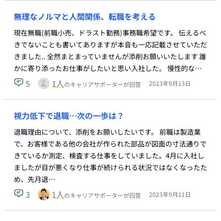
無理なノルマと人間関係、転職を考える
現在無職(前職小売、ドラスト勤務)事務職希望です。 伝えるべ
きでないことも書いてありますが本音も一応記載させていただ
きました.. 全然まとまっていませんが添削お願いいたします 誰
かに寄り添ったお仕事がしたいと思い入社した。 慢性的な…
5
1
人
2023年9月13日
のキャリアサポーターが回答
視力低下で退職…次の一歩は？
退職理由について、添削をお願いしたいです。 前職は製造業
で、お客様である他の会社が作られた部品が図面の寸法通りで
きているか測定、検査する仕事をしていました。4月に入社し
ましたが目が悪くなり仕事が続けられる状況ではなくなったた
め、先月退…
3
1
人
2023年9月11日
のキャリアサポーターが回答