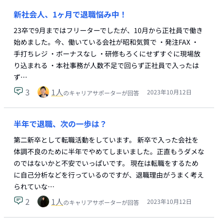
新社会人、1ヶ月で退職悩み中！
23卒で9月まではフリーターでしたが、10月から正社員で働き
始めました。今、働いている会社が昭和気質で ・発注FAX ・
手打ちレジ ・ボーナスなし ・研修もろくにせずすぐに現場放
り込まれる ・本社事務が人数不足で回らず正社員で入ったは
ず…
3
1
人
2023年10月12日
のキャリアサポーターが回答
半年で退職、次の一歩は？
第二新卒として転職活動をしています。 新卒で入った会社を
体調不良のために半年でやめてしまいました。正直もうダメな
のではないかと不安でいっぱいです。 現在は転職をするため
に自己分析などを行っているのですが、退職理由がうまく考え
られていな…
2
1
人
2023年10月12日
のキャリアサポーターが回答