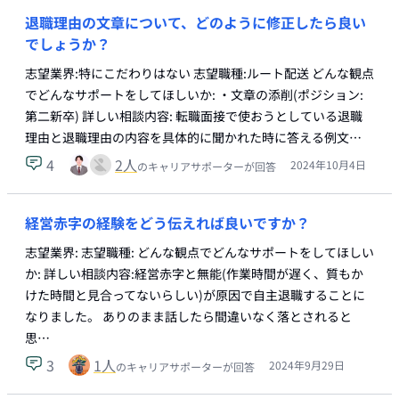
退職理由の文章について、どのように修正したら良い
でしょうか？
志望業界:特にこだわりはない 志望職種:ルート配送 どんな観点
でどんなサポートをしてほしいか: ・文章の添削(ポジション:
第二新卒) 詳しい相談内容: 転職面接で使おうとしている退職
理由と退職理由の内容を具体的に聞かれた時に答える例文…
4
2
人
2024年10月4日
のキャリアサポーターが回答
経営赤字の経験をどう伝えれば良いですか？
志望業界: 志望職種: どんな観点でどんなサポートをしてほしい
か: 詳しい相談内容:経営赤字と無能(作業時間が遅く、質もか
けた時間と見合ってないらしい)が原因で自主退職することに
なりました。 ありのまま話したら間違いなく落とされると
思…
3
1
人
2024年9月29日
のキャリアサポーターが回答