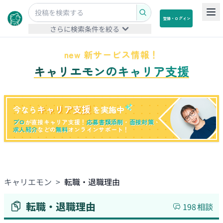
登録・ログイン
さらに検索条件を絞る
new 新サービス情報！
キャリエモンのキャリア支援
キャリア支援
今なら
を実施中
プロ
が直接キャリア支援！
応募書類添削
・
面接対策
・
求人紹介
などの
無料
オンラインサポート！
キャリエモン
>
転職・退職理由
転職・退職理由
198
相談