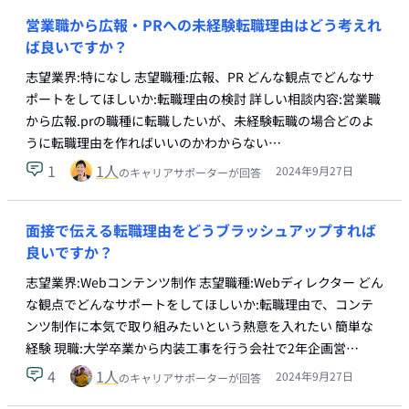
営業職から広報・PRへの未経験転職理由はどう考えれ
ば良いですか？
志望業界:特になし 志望職種:広報、PR どんな観点でどんなサ
ポートをしてほしいか:転職理由の検討 詳しい相談内容:営業職
から広報.prの職種に転職したいが、未経験転職の場合どのよ
うに転職理由を作ればいいのかわからない…
1
1
人
2024年9月27日
のキャリアサポーターが回答
面接で伝える転職理由をどうブラッシュアップすれば
良いですか？
志望業界:Webコンテンツ制作 志望職種:Webディレクター どん
な観点でどんなサポートをしてほしいか:転職理由で、コンテ
ンツ制作に本気で取り組みたいという熱意を入れたい 簡単な
経験 現職:大学卒業から内装工事を行う会社で2年企画営…
4
1
人
2024年9月27日
のキャリアサポーターが回答