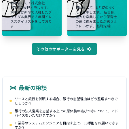
初めまして！株式会社
UZUZの佐野と申します。
初めまして、UZUZのタケ
前職では新卒で入社したブ
モトと申します。 私自身、
ライダル業界で３年間ドレ
短大を卒業してから保育士
ススタイリストをしており
の道に進みましたが思うよ
ま...
うにいかず、 転職を繰...
その他のサポーターを見る
最新の相談
リースと銀行を併願する場合、銀行の志望理由はどう整理すべきで
しょうか？
銀行の法人営業を志望する上での原体験の結びつきについて、アド
バイスをいただけますか？
IT業界のシステムエンジニアを目指す上で、ES添削をお願いできま
すか？