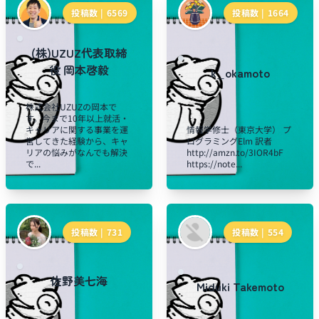
投稿数 |
6569
投稿数 |
1664
(株)UZUZ代表取締
役 岡本啓毅
k_okamoto
株式会社UZUZの岡本で
す。今まで10年以上就活・
キャリアに関する事業を運
情報学修士（東京大学） プ
営してきた経験から、キャ
ログラミングElm 訳者
リアの悩みがなんでも解決
http://amzn.to/3IOR4bF
で...
https://note...
投稿数 |
731
投稿数 |
554
佐野美七海
Miduki Takemoto