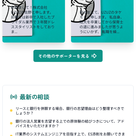
初めまして！株式会社
UZUZの佐野と申します。
初めまして、UZUZのタケ
前職では新卒で入社したブ
モトと申します。 私自身、
ライダル業界で３年間ドレ
短大を卒業してから保育士
ススタイリストをしており
の道に進みましたが思うよ
ま...
うにいかず、 転職を繰...
その他のサポーターを見る
最新の相談
リースと銀行を併願する場合、銀行の志望理由はどう整理すべきで
しょうか？
銀行の法人営業を志望する上での原体験の結びつきについて、アド
バイスをいただけますか？
IT業界のシステムエンジニアを目指す上で、ES添削をお願いできま