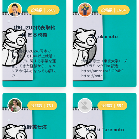
投稿数 |
6569
投稿数 |
1664
(株)UZUZ代表取締
役 岡本啓毅
k_okamoto
株式会社UZUZの岡本で
す。今まで10年以上就活・
キャリアに関する事業を運
情報学修士（東京大学） プ
営してきた経験から、キャ
ログラミングElm 訳者
リアの悩みがなんでも解決
http://amzn.to/3IOR4bF
で...
https://note...
投稿数 |
731
投稿数 |
554
佐野美七海
Miduki Takemoto