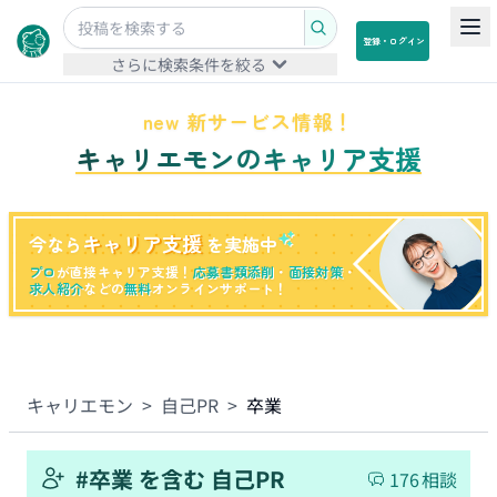
登録・ログイン
さらに検索条件を絞る
new 新サービス情報！
キャリエモンのキャリア支援
キャリア支援
今なら
を実施中
プロ
が直接キャリア支援！
応募書類添削
・
面接対策
・
求人紹介
などの
無料
オンラインサポート！
キャリエモン
>
自己PR
>
卒業
#
卒業
を含む
自己PR
176
相談