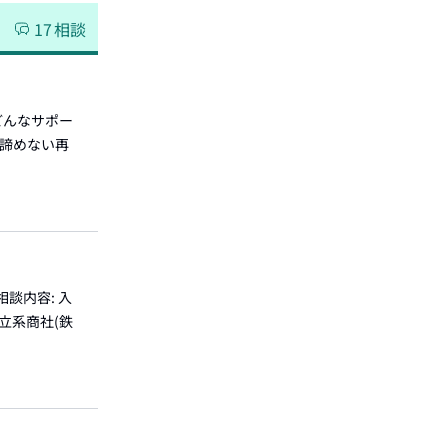
17
相談
どんなサポー
、諦めない再
談内容: 入
立系商社(鉄