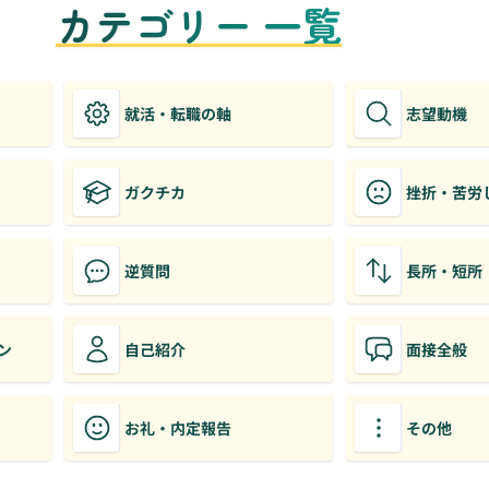
カテゴリー 一覧
就活・転職の軸
志望動機
ガクチカ
挫折・苦労
逆質問
長所・短所
ン
自己紹介
面接全般
お礼・内定報告
その他