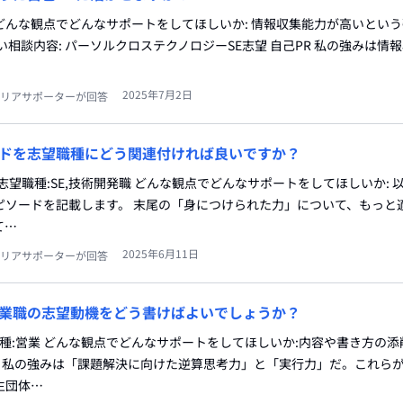
SE どんな観点でどんなサポートをしてほしいか: 情報収集能力が高いとい
い相談内容: パーソルクロステクノロジーSE志望 自己PR 私の強みは情
2025年7月2日
リアサポーターが回答
ドを志望職種にどう関連付ければ良いですか？
r 志望職種:SE,技術開発職 どんな観点でどんなサポートをしてほしいか:
ピソードを記載します。 末尾の「身につけられた力」について、もっと
て…
2025年6月11日
リアサポーターが回答
業職の志望動機をどう書けばよいでしょうか？
職種:営業 どんな観点でどんなサポートをしてほしいか:内容や書き方の
: 私の強みは「課題解決に向けた逆算思考力」と「実行力」だ。これら
生団体…