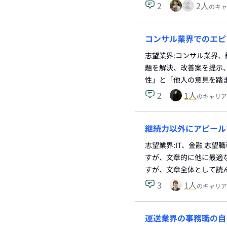
2
2
人
のキャ
コンサル業界でのエピ
志望業界:コンサル業界、
題を解決、改善案を提示
性」と「他人の意見を踏
2
1
人
のキャリア
継続力以外にアピール
志望業界:IT、金融 志望
すが、文章的に他に最適な
すが、文章全体として読
3
1
人
のキャリア
運送業界の事務職の自