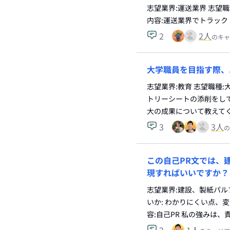
志望業界:運送業界 志望
内容:運送業界でトラック
2
2
人
のキャ
大学職員を目指す際、
志望業界:教育 志望職種
トリーシートの添削をして
大の成果について教えて
3
3
人
の
この自己PR文では、
現すればいいですか？
志望業界:建設、製紙パル
いか: わかりにくい点、
容:自己PR 私の強みは、
2
1
人