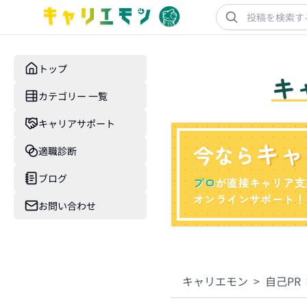
トップ
キ
カテゴリー 一覧
キャリアサポート
キャ
今なら
適職診断
ブログ
プロ
が直接キャリア支
オンラインサポート！
お問い合わせ
キャリエモン
>
自己PR