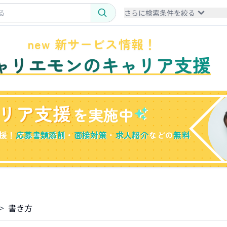
さらに検索条件を絞る
new 新サービス情報！
ャリエモンのキャリア支援
リア支援
を実施中
援！
応募書類添削
・
面接対策
・
求人紹介
などの
無料
>
書き方