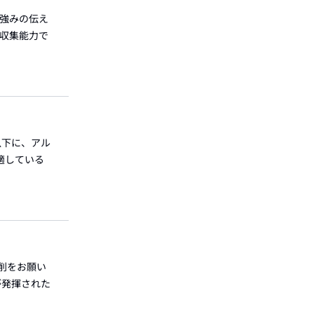
う強みの伝え
報収集能力で
 以下に、アル
適している
添削をお願い
が発揮された