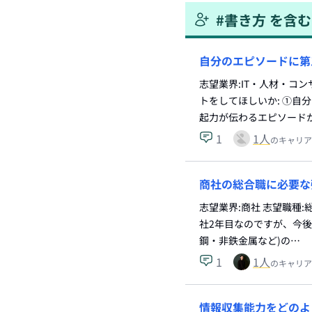
#
書き方
を含む
自分のエピソードに第
志望業界:IT・人材・コ
トをしてほしいか: ①
起力が伝わるエピソード
1
1
人
のキャリア
商社の総合職に必要な
志望業界:商社 志望職種:
社2年目なのですが、今後
鋼・非鉄金属など)の…
1
1
人
のキャリア
情報収集能力をどのよ