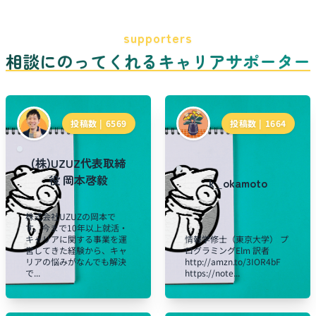
supporters
相談にのってくれるキャリアサポーター
投稿数 |
6569
投稿数 |
1664
(株)UZUZ代表取締
役 岡本啓毅
k_okamoto
株式会社UZUZの岡本で
す。今まで10年以上就活・
キャリアに関する事業を運
情報学修士（東京大学） プ
営してきた経験から、キャ
ログラミングElm 訳者
リアの悩みがなんでも解決
http://amzn.to/3IOR4bF
で...
https://note...