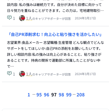
談内容: 私の強みは継続力です。自分が決めた目標に向かって
日々努力を重ねることができます。この力は，宅地建物取引…
1
1
人
2024年3月17日
のキャリアサポーターが回答
「自己PR添削求む！向上心と粘り強さを活かしたい」
志望業界:食品メーカー 志望職種:生産管理 どんな観点でどんな
サポートをしてほしいか:自己PRの添削をお願いしたいです。
詳しい相談内容:私の強みは向上心があることと、粘り強さが
あることです。持病の関係で運動部に所属したことがない中
で…
1
1
人
2024年3月17日
のキャリアサポーターが回答
...
...
1
95
96
97
98
99
208