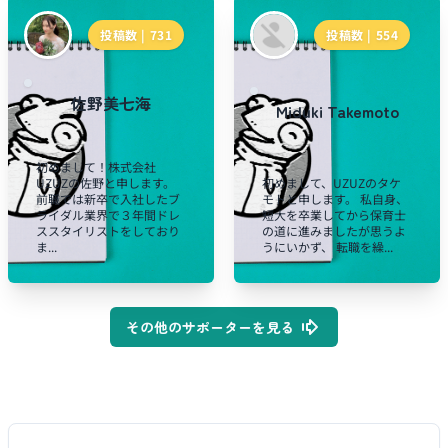
投稿数 |
731
投稿数 |
554
佐野美七海
Miduki Takemoto
初めまして！株式会社
UZUZの佐野と申します。
初めまして、UZUZのタケ
前職では新卒で入社したブ
モトと申します。 私自身、
ライダル業界で３年間ドレ
短大を卒業してから保育士
ススタイリストをしており
の道に進みましたが思うよ
ま...
うにいかず、 転職を繰...
その他のサポーターを見る