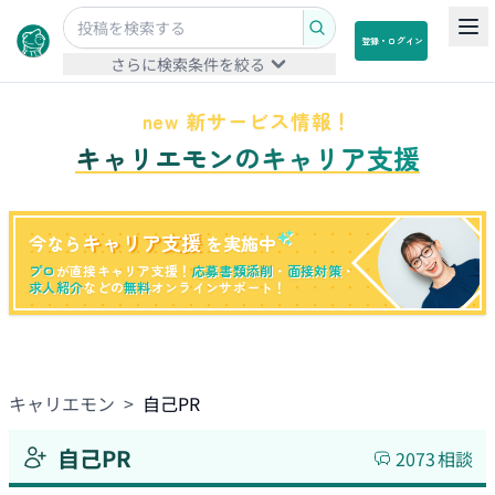
登録・ログイン
さらに検索条件を絞る
new 新サービス情報！
キャリエモンのキャリア支援
キャリア支援
今なら
を実施中
プロ
が直接キャリア支援！
応募書類添削
・
面接対策
・
求人紹介
などの
無料
オンラインサポート！
キャリエモン
>
自己PR
自己PR
2073
相談