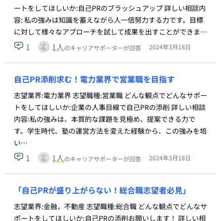
ートをしてほしいか:自己PRのブラッシュアップ 詳しい相談内
容: 私の強みは知識を蓄えながら人一倍努力する力です。目標
に対して様々なアプローチを試して成果を出すことができま…
1
1
人
2024年3月18日
のキャリアサポーターが回答
自己PR添削求む！電力業界で営業職を目指す
志望業界:電力業界 志望職種:営業職 どんな観点でどんなサポー
トをしてほしいか:企業の人事目線で自己PRの添削 詳しい相談
内容:私の強みは、本質的な課題を見極め、提案できる力で
す。学生時代、塾の運営方法を変えた経験から、この強みを培
い…
1
1
人
2024年3月18日
のキャリアサポーターが回答
「自己PRが盛り上がらない！総合職志望者必見」
志望業界:金融，不動産 志望職種:総合職 どんな観点でどんなサ
ポートをしてほしいか:自己PRの添削お願いします！ 詳しい相