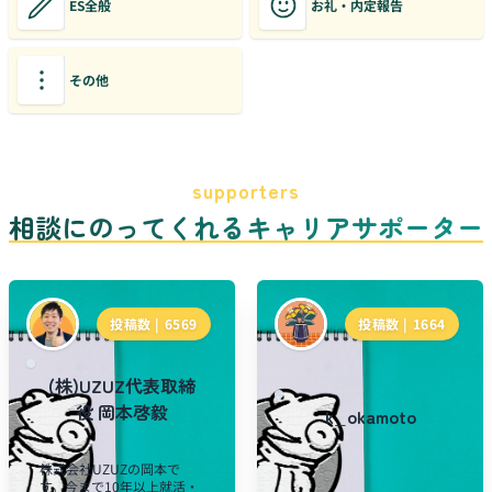
ES全般
お礼・内定報告
その他
supporters
相談にのってくれるキャリアサポーター
投稿数 |
6569
投稿数 |
1664
(株)UZUZ代表取締
役 岡本啓毅
k_okamoto
株式会社UZUZの岡本で
す。今まで10年以上就活・