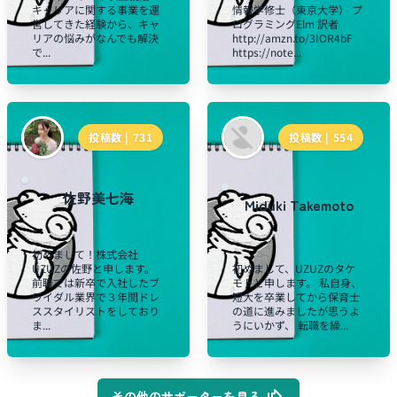
キャリアに関する事業を運
情報学修士（東京大学） プ
営してきた経験から、キャ
ログラミングElm 訳者
リアの悩みがなんでも解決
http://amzn.to/3IOR4bF
で...
https://note...
投稿数 |
731
投稿数 |
554
佐野美七海
Miduki Takemoto
初めまして！株式会社
UZUZの佐野と申します。
初めまして、UZUZのタケ
前職では新卒で入社したブ
モトと申します。 私自身、
ライダル業界で３年間ドレ
短大を卒業してから保育士
ススタイリストをしており
の道に進みましたが思うよ
ま...
うにいかず、 転職を繰...
その他のサポーターを見る