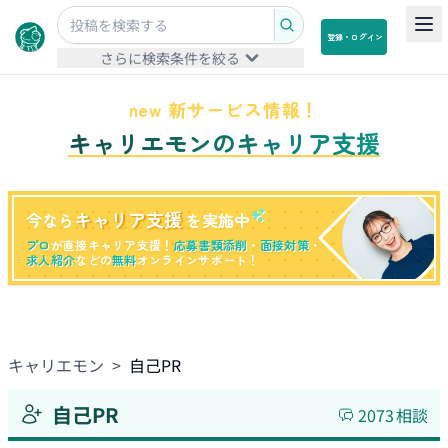
登録・ログイン
さらに検索条件を絞る
new 新サービス情報！
キャリエモンのキャリア支援
キャリア支援
今なら
を実施中
プロ
が直接キャリア支援！
応募書類添削
・
面接対策
・
求人紹介
などの
無料
オンラインサポート！
キャリエモン
>
自己PR
自己PR
2073
相談