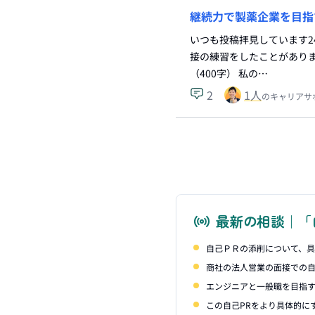
継続力で製薬企業を目指
いつも投稿拝見しています2
接の練習をしたことがありま
（400字） 私の…
2
1
人
のキャリアサ
最新の相談｜「
自己ＰＲの添削について、
商社の法人営業の面接での自
エンジニアと一般職を目指
この自己PRをより具体的に