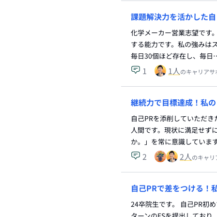
課題解決力を活かした自
化学メーカー営業志望です。
する能力です。私の強みは
毎日30個ほど存在し、毎日
1
1
人
のキャリアサ
継続力で目標達成！私の
自己PRを添削していただき
人間です。現状に満足せず
か。」を常に意識していま
2
2
人
のキャリ
自己PRで差をつける！
24卒院生です。 自己PR
ターンのESを提出してお