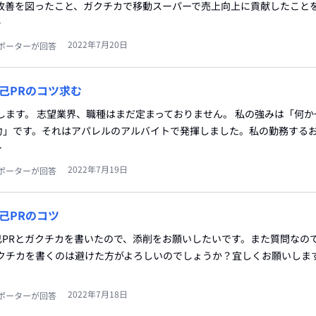
の改善を図ったこと、ガクチカで移動スーパーで売上向上に貢献したこと
…
2022年7月20日
ポーターが回答
己PRのコツ求む
します。 志望業界、職種はまだ定まっておりません。 私の強みは「何
力」です。それはアパレルのアルバイトで発揮しました。私の勤務する
…
2022年7月19日
ポーターが回答
己PRのコツ
己PRとガクチカを書いたので、添削をお願いしたいです。また質問なの
クチカを書くのは避けた方がよろしいのでしょうか？宜しくお願いします
2022年7月18日
ポーターが回答