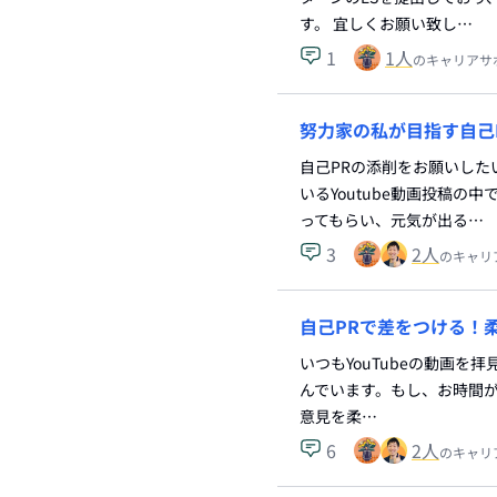
す。 宜しくお願い致し…
1
1
人
のキャリアサ
努力家の私が目指す自己
自己PRの添削をお願いした
いるYoutube動画投稿
ってもらい、元気が出る…
3
2
人
のキャリ
自己PRで差をつける！
いつもYouTubeの動画を
んでいます。もし、お時間が
意見を柔…
6
2
人
のキャリ