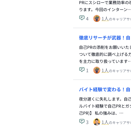
PRにスシローで業務効率
ります。今回のインターン
4
1
人
のキャリアサ
徹底リサーチが武器！自
自己PRの添削をお願いいた
ついて徹底的に調べ上げる
を主力に取り扱っています
1
1
人
のキャリアサ
バイト経験で変わる！自
夜分遅くに失礼します。自
ルバイト経験で自己PRとガ
己PR)】 私の強みは、…
3
1
人
のキャリアサ