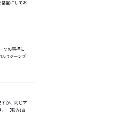
を基盤にしてお
か一つの事柄に
お店はジーンズ
ですが、同じア
。 【強み(自