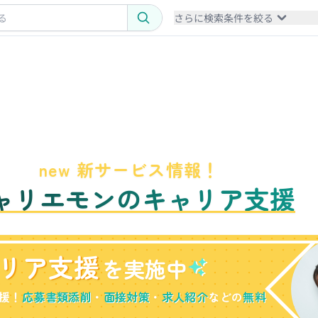
さらに検索条件を絞る
new 新サービス情報！
ャリエモンのキャリア支援
リア支援
を実施中
援！
応募書類添削
・
面接対策
・
求人紹介
などの
無料