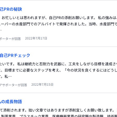
己PRの秘訣
 お忙しいとは思われますが、自己PRの添削お願いします。 私の強み
スーパーの水産部門でのアルバイトで発揮されました。当時、水産部門
…
2022年7月17日
ポーターが回答
自己PRチェック
たいです。 私は継続力と忍耐力を武器に、工夫をしながら目標を達成さ
に、目標までに必要なステップを考え、「今の状況を良くするにはどう
す。私…
2022年7月15日
アサポーターが回答
私の成長物語
初めて添削されます。拙い文章ではありますが添削宜しくお願い致します。
り、製薬業界、プラスチック業界、医療機器業界の研究職や製造職、技術