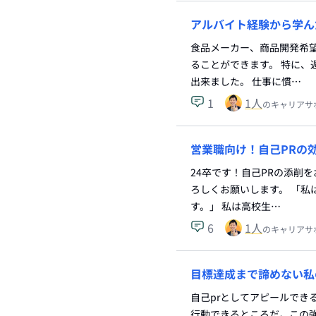
アルバイト経験から学ん
食品メーカー、商品開発希望
ることができます。 特に、
出来ました。 仕事に慣…
1
1
人
のキャリアサ
営業職向け！自己PRの
24卒です！自己PRの添削を
ろしくお願いします。 「
す。」 私は高校生…
6
1
人
のキャリアサ
目標達成まで諦めない私
自己prとしてアピールでき
行動できるところだ。この