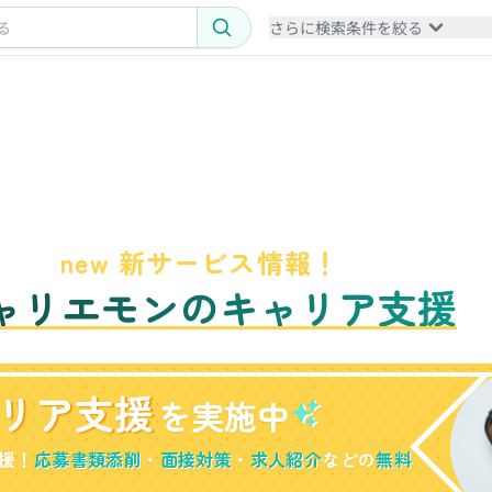
さらに検索条件を絞る
new 新サービス情報！
ャリエモンのキャリア支援
リア支援
を実施中
援！
応募書類添削
・
面接対策
・
求人紹介
などの
無料