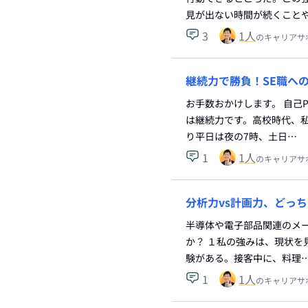
見が出ない時間が続くこと
3
1
人
のキャリアサ
継続力で勝負！SE職へ
お手数おかけします。 自己
は継続力です。高校時代、
り平日は夜の7時、土日…
1
1
人
のキャリアサ
分析力vs計画力、どっち
半導体や電子部品関連のメー
か？ １私の強みは、現状
験がある。接客中に、料理
1
1
人
のキャリアサ