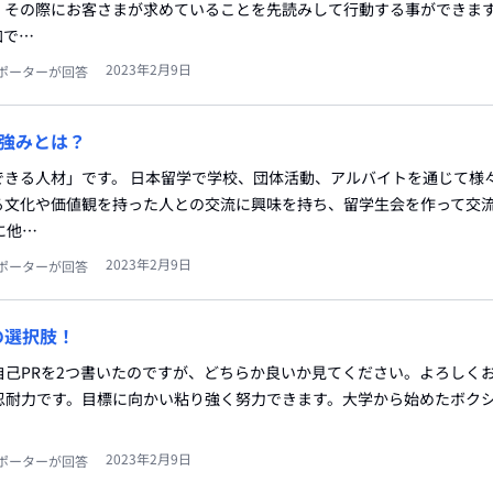
。その際にお客さまが求めていることを先読みして行動する事ができま
加で…
2023年2月9日
ポーターが回答
強みとは？
できる人材」です。 日本留学で学校、団体活動、アルバイトを通じて様
る文化や価値観を持った人との交流に興味を持ち、留学生会を作って交
に他…
2023年2月9日
ポーターが回答
の選択肢！
自己PRを2つ書いたのですが、どちらか良いか見てください。よろしく
は忍耐力です。目標に向かい粘り強く努力できます。大学から始めたボク
2023年2月9日
ポーターが回答