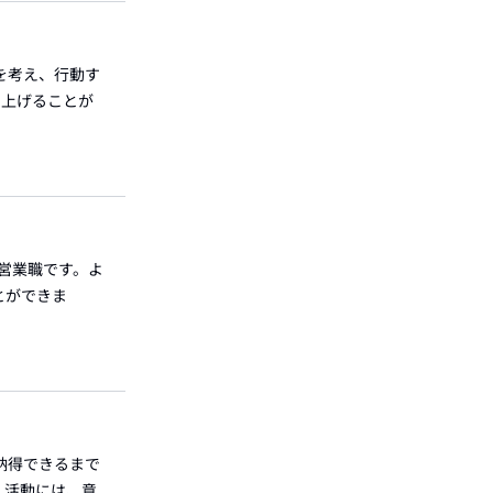
を考え、行動す
を上げることが
は営業職です。よ
とができま
納得できるまで
。活動には、意