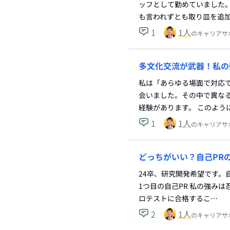
ッフとして勤めていました
も言われずとも取り皿を追
1
1
人
のキャリアサ
多文化交流が武器！私の
私は「あらゆる場面で対応
会いました。その中で異な
経験があります。 このよう
1
1
人
のキャリアサ
どっちがいい？自己PR
24卒、研究開発希望です。
1つ目の自己PR 私の強み
ロテストに合格するこ…
2
1
人
のキャリアサ