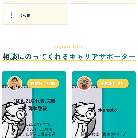
その他
supporters
相談にのってくれるキャリアサポーター
投稿数 |
6569
投稿数 |
1664
(株)UZUZ代表取締
役 岡本啓毅
k_okamoto
株式会社UZUZの岡本で
す。今まで10年以上就活・
キャリアに関する事業を運
情報学修士（東京大学） プ