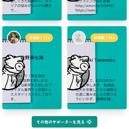
営してきた経験から、キャ
ログラミングElm 訳者
リアの悩みがなんでも解決
http://amzn.to/3IOR4bF
で...
https://note...
投稿数 |
731
投稿数 |
554
佐野美七海
Miduki Takemoto
初めまして！株式会社
UZUZの佐野と申します。
初めまして、UZUZのタケ
前職では新卒で入社したブ
モトと申します。 私自身、
ライダル業界で３年間ドレ
短大を卒業してから保育士
ススタイリストをしており
の道に進みましたが思うよ
ま...
うにいかず、 転職を繰...
その他のサポーターを見る