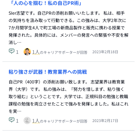
「人の心を掴む！私の自己PR術」
SIer志望です。自己PRの添削お願いいたします。 私は、相手
の気持ちを汲み取って行動できる。この強みは、大学2年次に
7か月間学生4人で町工場の新商品製作と販売に携わる授業で
発揮された。具体的には、メンバーの発言への緊張や不安を解
消し…
1
1
人
2023年2月18日
のキャリアサポーターが回答
粘り強さが武器！教育業界への挑戦
自己PR（400字）の添削お願い致します。 志望業界は教育業
界（大学）です。 私の強みは、『努力を惜しまず、粘り強く
取り組む』ということです。大学では、正規科目の勉強と教職
課程の勉強を両立させたことで強みを発揮しました。私はこれ
を実…
1
1
人
2023年2月17日
のキャリアサポーターが回答