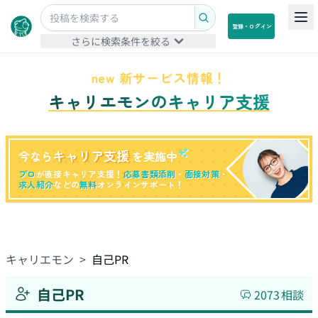
登録・ログイン
さらに検索条件を絞る
new 新サービス情報！
キャリエモンのキャリア支援
キャリア支援
今なら
を実施中
プロ
が直接キャリア支援！
応募書類添削
・
面接対策
・
求人紹介
などの
無料
オンラインサポート！
キャリエモン
>
自己PR
自己PR
2073
相談