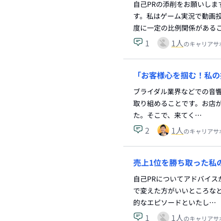
自己PRの添削をお願いしま
す。私はゲーム実況で動画
度に一定の比例関係がある
1
1
人
のキャリアサ
「お客様心を掴む！私の
ブライダル業界などでの音響照
取り組めることです。お店
た。そこで、来てく…
2
1
人
のキャリアサ
売上1位を勝ち取った私
自己PRについてアドバイス
で変えた方がいいところなど
的なエピソードといたし…
1
1
人
のキャリアサ