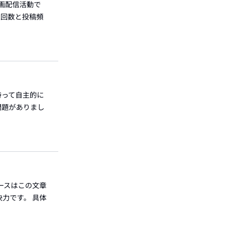
画配信活動で
生回数と投稿頻
持って自主的に
問題がありまし
ースはこの文章
力です。 具体