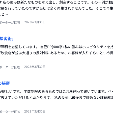
す 私の強みは新たなものを考え出し、創造することです。その一例が動
投稿を行っていたのですが当初は全く再生されませんでした。そこで再
こと…
2023年3月30日
ポーターが回答
接客術」
明を志望しています。 自己PR(400字) 私の強みはホスピタリティを
が飲食店が並ぶ大通りの反対側にあるため、お客様が入りずらいという
2023年3月30日
ポーターが回答
の秘密
が欲しいです。 字数制限のあるものではこれを削って書いています。ベ
教えていただけると助かります。 私の長所は最後まで諦めない課題解決
2023年3月30日
ポーターが回答