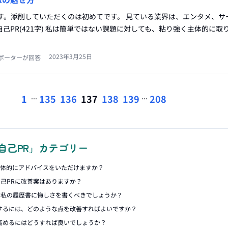
す。添削していただくのは初めてです。 見ている業界は、エンタメ、サ
自己PR(421字) 私は簡単ではない課題に対しても、粘り強く主体的に取
2023年3月25日
ポーターが回答
...
...
1
135
136
137
138
139
208
自己PR」カテゴリー
具体的にアドバイスをいただけますか？
己PRに改善案はありますか？
す私の履歴書に悔しさを書くべきでしょうか？
するには、どのような点を改善すればよいですか？
高めるにはどうすれば良いでしょうか？