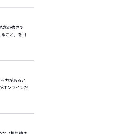
執念の強さで
入ること」を目
める力があると
がオンラインだ
諦めない根気強さ