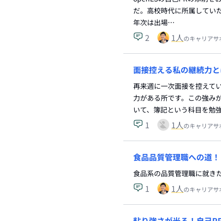
だ。高校時代に所属してい
年次は出場…
2
1
人
のキャリアサ
面接控える私の継続力と
再来週に一次面接を控えてい
力がある所です。この強み
いて、簿記という科目を勉
1
1
人
のキャリアサ
食品品質管理職への道！
食品系の品質管理職に就き
1
1
人
のキャリアサ
粘り強さが光る！自己P