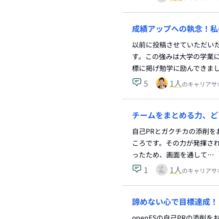
成績アップへの執念！私
以前に投稿させていただいた
す。この強みは大学の学業
標に掲げ勉学に励んできま
5
1
人
のキャリアサ
チームをまとめる力、ど
自己PRとガクチカの添削を
ころです。その力が発揮さ
ったため、画面を通して…
1
1
人
のキャリアサ
諦めない心で目標達成！
openESの自己PRの添削