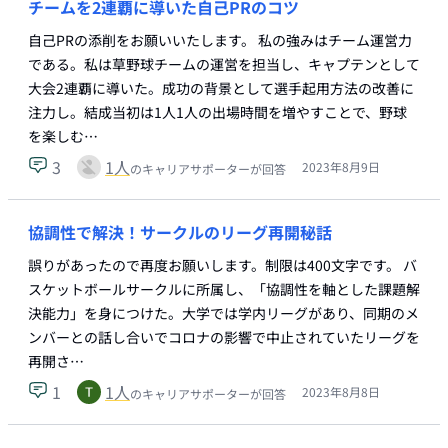
チームを2連覇に導いた自己PRのコツ
自己PRの添削をお願いいたします。 私の強みはチーム運営力
である。私は草野球チームの運営を担当し、キャプテンとして
大会2連覇に導いた。成功の背景として選手起用方法の改善に
注力し。結成当初は1人1人の出場時間を増やすことで、野球
を楽しむ…
3
1
人
2023年8月9日
のキャリアサポーターが回答
協調性で解決！サークルのリーグ再開秘話
誤りがあったので再度お願いします。制限は400文字です。 バ
スケットボールサークルに所属し、「協調性を軸とした課題解
決能力」を身につけた。大学では学内リーグがあり、同期のメ
ンバーとの話し合いでコロナの影響で中止されていたリーグを
再開さ…
1
1
人
2023年8月8日
のキャリアサポーターが回答