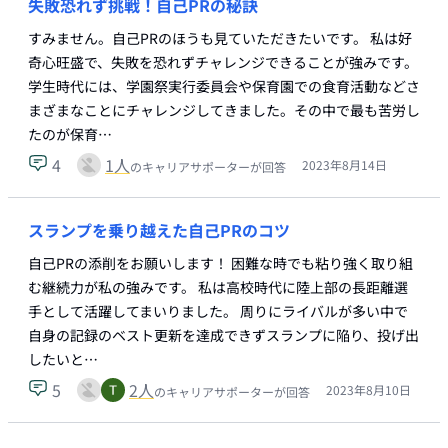
失敗恐れず挑戦！自己PRの秘訣
すみません。自己PRのほうも見ていただきたいです。 私は好
奇心旺盛で、失敗を恐れずチャレンジできることが強みです。
学生時代には、学園祭実行委員会や保育園での食育活動などさ
まざまなことにチャレンジしてきました。その中で最も苦労し
たのが保育…
4
1
人
2023年8月14日
のキャリアサポーターが回答
スランプを乗り越えた自己PRのコツ
自己PRの添削をお願いします！ 困難な時でも粘り強く取り組
む継続力が私の強みです。 私は高校時代に陸上部の長距離選
手として活躍してまいりました。 周りにライバルが多い中で
自身の記録のベスト更新を達成できずスランプに陥り、投げ出
したいと…
5
2
人
2023年8月10日
のキャリアサポーターが回答