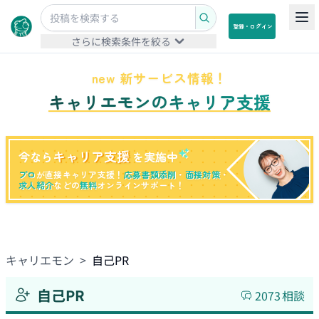
登録・ログイン
さらに検索条件を絞る
new 新サービス情報！
キャリエモンのキャリア支援
キャリア支援
今なら
を実施中
プロ
が直接キャリア支援！
応募書類添削
・
面接対策
・
求人紹介
などの
無料
オンラインサポート！
キャリエモン
>
自己PR
自己PR
2073
相談