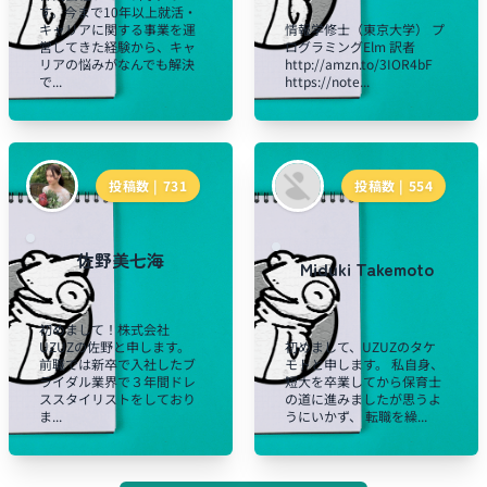
す。今まで10年以上就活・
キャリアに関する事業を運
情報学修士（東京大学） プ
営してきた経験から、キャ
ログラミングElm 訳者
リアの悩みがなんでも解決
http://amzn.to/3IOR4bF
で...
https://note...
投稿数 |
731
投稿数 |
554
佐野美七海
Miduki Takemoto
初めまして！株式会社
UZUZの佐野と申します。
初めまして、UZUZのタケ
前職では新卒で入社したブ
モトと申します。 私自身、
ライダル業界で３年間ドレ
短大を卒業してから保育士
ススタイリストをしており
の道に進みましたが思うよ
ま...
うにいかず、 転職を繰...