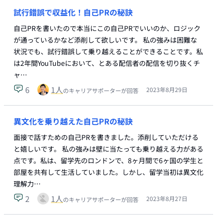
試行錯誤で収益化！自己PRの秘訣
自己PRを書いたので本当にこの自己PRでいいのか、ロジック
が通っているかなど添削して欲しいです。 私の強みは困難な
状況でも、試行錯誤して乗り越えることができることです。私
は2年間YouTubeにおいて、とある配信者の配信を切り抜くチ
ャ…
6
1
人
2023年8月29日
のキャリアサポーターが回答
異文化を乗り越えた自己PRの秘訣
面接で話すための自己PRを書きました。添削していただける
と嬉しいです。 私の強みは壁に当たっても乗り越える力がある
点です。私は、留学先のロンドンで、8ヶ月間で6ヶ国の学生と
部屋を共有して生活していました。しかし、留学当初は異文化
理解力…
2
1
人
2023年8月27日
のキャリアサポーターが回答