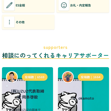
ES全般
お礼・内定報告
その他
supporters
相談にのってくれるキャリアサポーター
投稿数 |
6569
投稿数 |
1664
(株)UZUZ代表取締
役 岡本啓毅
k_okamoto
株式会社UZUZの岡本で