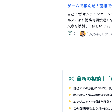
ゲームで学んだ！面接で
自己PRがオンラインゲー
ルスにより勤務時間が短く
文章を添削してほしいです。
2
1
人
のキャリアサ
最新の相談｜「
自己ＰＲの添削について、
商社の法人営業の面接での自
エンジニアと一般職を目指
この自己PRをより具体的に