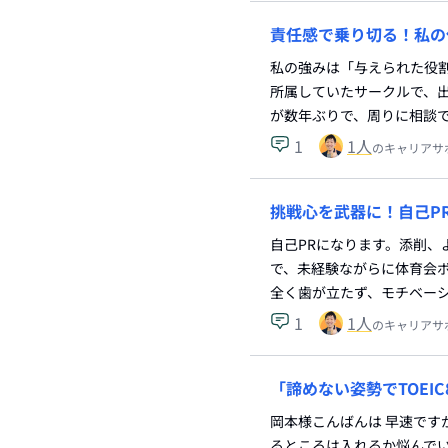
責任感で乗り切る！私の
私の強みは「与えられた役
所属していたサークルで、
が数年ぶりで、周りに相談
1
1
人
のキャリアサ
挑戦心を武器に！自己P
自己PRになります。添削、
で、未経験ながらに体育会ボ
全く歯が立たず、モチベー
1
1
人
のキャリアサ
「諦めない姿勢でTOEIC
岡本様こんばんは 早速です
るところは入れるか悩んでい