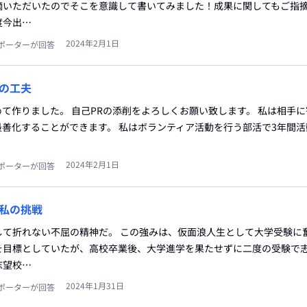
摘いただいたのでそこを意識して書いてみました！成果に関してもご指
度今出…
2024年2月1日
ポーターが回答
の工夫
て作りました。 自己PRの添削をよろしくお願い致します。 私は相手
善化することができます。 私はボランティア活動を行う部活で3年間
2024年2月1日
ポーターが回答
私の挑戦
して折れない不屈の精神だ。 この強みは、仮面浪人生として大学受験に
を目標としていたが、高校卒業後、大学進学を果たせずに二度の受験で
志望校…
2024年1月31日
ポーターが回答