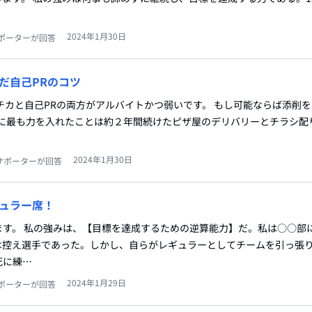
2024年1月30日
ポーターが回答
だ自己PRのコツ
チカと自己PRの両方がアルバイトかつ弱いです。 もし可能ならば添削
代に最も力を入れたことは約２年間続けたピザ屋のデリバリーとチラシ配
2024年1月30日
サポーターが回答
ュラー席！
ます。 私の強みは、【目標を達成するための逆算能力】だ。私は○○部
は控え選手であった。しかし、自らがレギュラーとしてチームを引っ張
死に練…
2024年1月29日
ポーターが回答