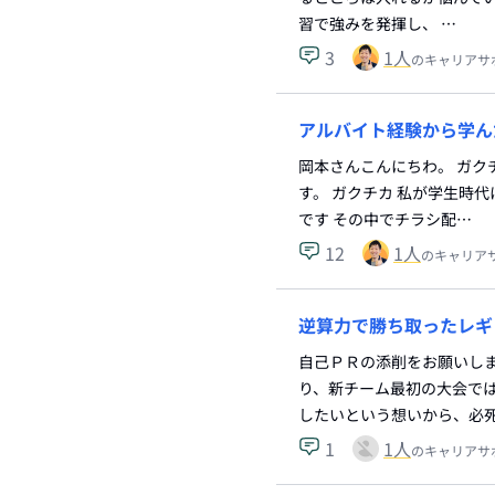
習で強みを発揮し、 …
3
1
人
のキャリアサ
アルバイト経験から学ん
岡本さんこんにちわ。 ガク
す。 ガクチカ 私が学生時
です その中でチラシ配…
12
1
人
のキャリア
逆算力で勝ち取ったレギ
自己ＰＲの添削をお願いし
り、新チーム最初の大会で
したいという想いから、必
1
1
人
のキャリアサ