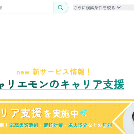
さらに検索条件を絞る
new 新サービス情報！
ャリエモンのキャリア支援
リア支援
を実施中
援！
応募書類添削
・
面接対策
・
求人紹介
などの
無料