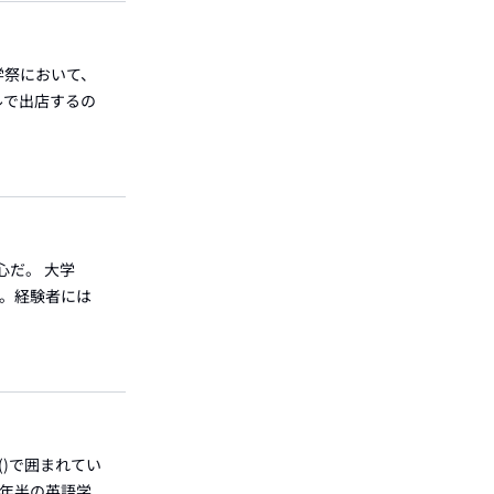
学祭において、
ルで出店するの
心だ。 大学
た。経験者には
()で囲まれてい
1年半の英語学