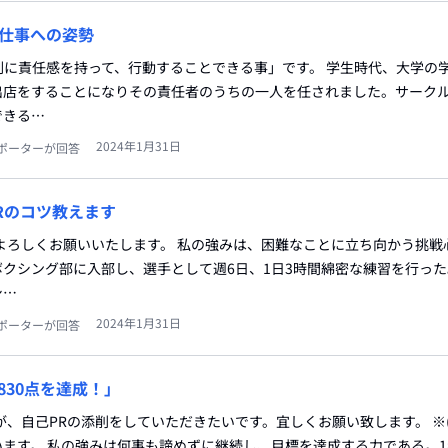
仕事への姿勢
割に責任感を持って、行動することできる事」です。 学生時代、大学の
出店をすることになりその責任者のうちの一人を任されました。サーク
できる…
2024年1月31日
ポーターが回答
Rのコツ教えます
よろしくお願いいたします。 私の強みは、困難なことに立ち向かう挑戦
クシング部に入部し、選手として週6日、1日3時間綿密な練習を行っ
シ…
2024年1月31日
ポーターが回答
830点を達成！」
が、自己PRの添削をしていただきたいです。宜しくお願い致します。 ※
ます。 私の強みは何事も諦めずに継続し、目標を達成する力である。