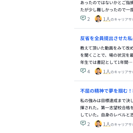
あったのではないかとご指
たが少し難しかったので一
2
1
人
のキャリアサ
反省を全員提出させた私
教えて頂いた動画をみて改め
を聞くことで、場の状況を最
年生では書記として1年間…
4
1
人
のキャリアサ
不屈の精神で夢を掴む！
私の強みは目標達成まで決
揮された。第一志望校合格
していた。自身のレベルと
2
1
人
のキャリアサ