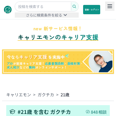
登録・ログイン
さらに検索条件を絞る
new 新サービス情報！
キャリエモンのキャリア支援
キャリア支援
今なら
を実施中
プロ
が直接キャリア支援！
応募書類添削
・
面接対策
・
求人紹介
などの
無料
オンラインサポート！
キャリエモン
>
ガクチカ
>
21歳
#
21歳
を含む
ガクチカ
848
相談