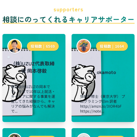
supporters
相談にのってくれるキャリアサポーター
投稿数 |
6569
投稿数 |
1664
(株)UZUZ代表取締
役 岡本啓毅
k_okamoto
株式会社UZUZの岡本で
す。今まで10年以上就活・
キャリアに関する事業を運
情報学修士（東京大学） プ
営してきた経験から、キャ
ログラミングElm 訳者
リアの悩みがなんでも解決
http://amzn.to/3IOR4bF
で...
https://note...