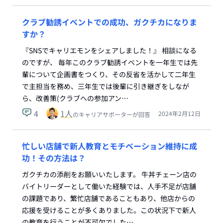
クラブ勧誘イベントでの成功、ガクチカになりま
すか？
『SNSでキャリエモンをシェアしました！』 相談になる
のですが、 毎年このクラブ勧誘イベントを一年生では先
輩について企画書をつくり、その反省を活かして二年生
で主担当を務め、三年生では後輩に引き継ぎをしなが
ら、改善策(クラブへの参加アン…
4
1
人
2024年2月12日
のキャリアサポーターが回答
忙しい店舗で新人教育とモチベーション維持に成
功！その方法は？
ガクチカの添削をお願いいたします。 牛丼チェーン店の
バイトリーダーとして働いた経験では、人手不足が店舗
の課題であり、繁忙店舗であることもあり、他店からの
応援を受けることが多くありました。この状況下で新人
の教育を行うことが不可欠でした…