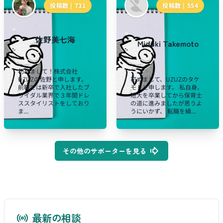
投稿数 |
731
投稿数 |
554
佐野美七海
Miduki Takemoto
初めまして！株式会社
UZUZの佐野と申します。
初めまして、UZUZのタケ
前職では新卒で入社したブ
モトと申します。 私自身、
ライダル業界で３年間ドレ
短大を卒業してから保育士
ススタイリストをしており
の道に進みましたが思うよ
ま...
うにいかず、 転職を繰...
その他のサポーターを見る
最新の相談