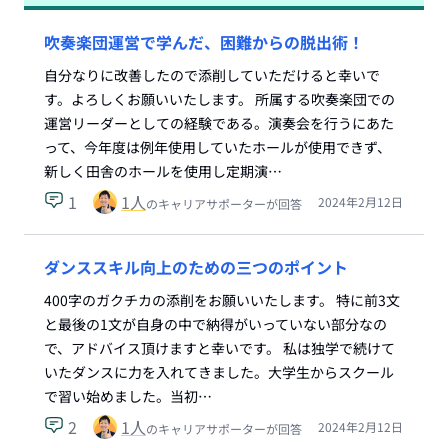
吹奏楽団運営で学んだ、困難からの脱出術！
自分なりに改善したので添削していただけると幸いで
す。よろしくお願いいたします。 所属する吹奏楽団での
運営リーダーとしての経験である。演奏会を行うにあた
って、今年度は例年使用していたホールが使用できず、
新しく田舎のホールを使用し定期演…
1
1
人
2024年2月12日
のキャリアサポーターが回答
ダンススキル向上のための三つのポイント
400字のガクチカの添削をお願いいたします。 特に前3文
と最後の1文が自身の中で納得がいっていない部分なの
で、アドバイス頂けますと幸いです。 私は独学で続けて
いたダンスに力を入れてきました。大学生からスクール
で習い始めました。当初…
2
1
人
2024年2月12日
のキャリアサポーターが回答