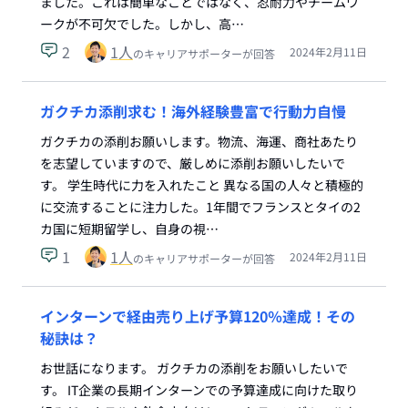
ました。これは簡単なことではなく、忍耐力やチームワ
ークが不可欠でした。しかし、高…
2
1
人
2024年2月11日
のキャリアサポーターが回答
ガクチカ添削求む！海外経験豊富で行動力自慢
ガクチカの添削お願いします。物流、海運、商社あたり
を志望していますので、厳しめに添削お願いしたいで
す。 学生時代に力を入れたこと 異なる国の人々と積極的
に交流することに注力した。1年間でフランスとタイの2
カ国に短期留学し、自身の視…
1
1
人
2024年2月11日
のキャリアサポーターが回答
インターンで経由売り上げ予算120％達成！その
秘訣は？
お世話になります。 ガクチカの添削をお願いしたいで
す。 IT企業の長期インターンでの予算達成に向けた取り