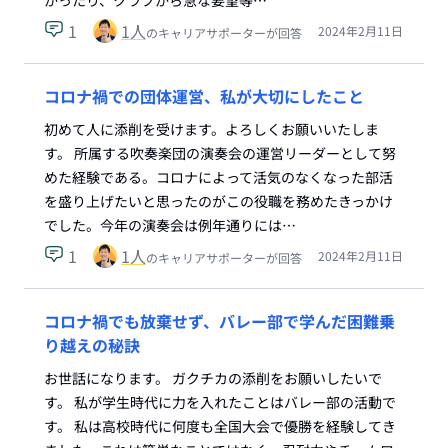
かったり、クラブから急な要望等…
1
1
人
2024年2月11日
のキャリアサポーターが回答
コロナ禍での団体運営、私が大切にしたこと
初めて人に添削を受けます。よろしくお願いいたしま
す。 所属する吹奏楽団の演奏会の運営リーダーとして努
めた経験である。コロナによって活気のなくなった部活
を盛り上げたいと思ったのがこの役職を務めたきっかけ
でした。今年の演奏会は例年通りには…
1
1
人
2024年2月11日
のキャリアサポーターが回答
コロナ禍でも放棄せず、バレー部で学んだ困難乗
り越えの秘訣
お世話になります。 ガクチカの添削をお願いしたいで
す。 私が学生時代に力を入れたことはバレー部の活動で
す。 私は高校時代に何度も全国大会で優勝を経験してき