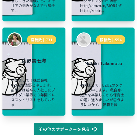
営してきた経験から、キャ
ログラミングElm 訳者
リアの悩みがなんでも解決
http://amzn.to/3IOR4bF
で...
https://note...
投稿数 |
731
投稿数 |
554
佐野美七海
Miduki Takemoto
初めまして！株式会社
UZUZの佐野と申します。
初めまして、UZUZのタケ
前職では新卒で入社したブ
モトと申します。 私自身、
ライダル業界で３年間ドレ
短大を卒業してから保育士
ススタイリストをしており
の道に進みましたが思うよ
ま...
うにいかず、 転職を繰...
その他のサポーターを見る