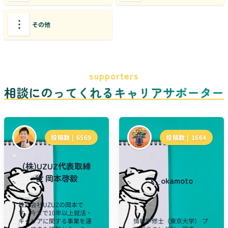
その他
supporters
相談にのってくれるキャリアサポーター
投稿数 |
6569
投稿数 |
1664
(株)UZUZ代表取締
役 岡本啓毅
k_okamoto
株式会社UZUZの岡本で
す。今まで10年以上就活・
キャリアに関する事業を運
情報学修士（東京大学） プ