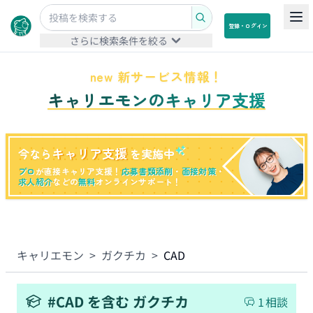
登録・ログイン
さらに検索条件を絞る
new 新サービス情報！
キャリエモンのキャリア支援
キャリア支援
今なら
を実施中
プロ
が直接キャリア支援！
応募書類添削
・
面接対策
・
求人紹介
などの
無料
オンラインサポート！
キャリエモン
>
ガクチカ
>
CAD
#
CAD
を含む
ガクチカ
1
相談