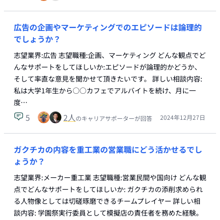
広告の企画やマーケティングでのエピソードは論理的
でしょうか？
志望業界:広告 志望職種:企画、マーケティング どんな観点でど
んなサポートをしてほしいか:エピソードが論理的かどうか、
そして率直な意見を聞かせて頂きたいです。 詳しい相談内容:
私は大学1年生から○○カフェでアルバイトを続け、月に一
度…
5
2
人
2024年12月27日
のキャリアサポーターが回答
ガクチカの内容を重工業の営業職にどう活かせるでし
ょうか？
志望業界:メーカー重工業 志望職種:営業民間や国向け どんな観
点でどんなサポートをしてほしいか: ガクチカの添削求められ
る人物像としては切磋琢磨できるチームプレイヤー 詳しい相
談内容: 学園祭実行委員として模擬店の責任者を務めた経験。