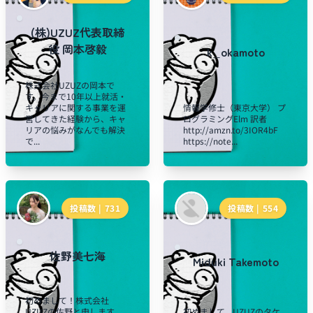
(株)UZUZ代表取締
役 岡本啓毅
k_okamoto
株式会社UZUZの岡本で
す。今まで10年以上就活・
キャリアに関する事業を運
情報学修士（東京大学） プ
営してきた経験から、キャ
ログラミングElm 訳者
リアの悩みがなんでも解決
http://amzn.to/3IOR4bF
で...
https://note...
投稿数 |
731
投稿数 |
554
佐野美七海
Miduki Takemoto
初めまして！株式会社
UZUZの佐野と申します。
初めまして、UZUZのタケ