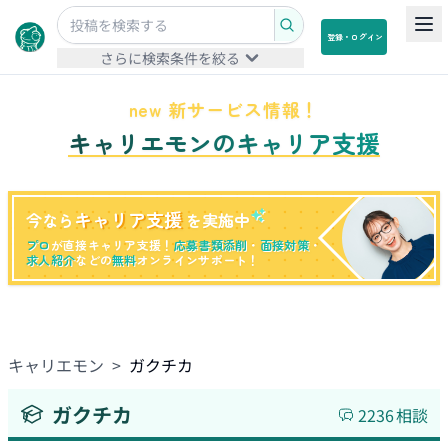
登録・ログイン
さらに検索条件を絞る
new 新サービス情報！
キャリエモンのキャリア支援
キャリア支援
今なら
を実施中
プロ
が直接キャリア支援！
応募書類添削
・
面接対策
・
求人紹介
などの
無料
オンラインサポート！
キャリエモン
>
ガクチカ
ガクチカ
2236
相談