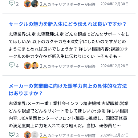
2
2
人
2024年12月30日
のキャリアサポーターが回答
サークルの魅力を新入生にどう伝えれば良いですか？
志望業界:未定 志望職種:未定 どんな観点でどんなサポートをし
てほしいか: 以下のガクチカを400文字にしたいのですがどの
ようにまとめれば良いでしょうか？ 詳しい相談内容: 課題①サ
ークルの魅力や存在が新入生に伝わりにくい ┗そもそも…
4
2
人
2024年12月28日
のキャリアサポーターが回答
メーカーの営業職に向けた語学力向上の具体的な方法
はありますか？
志望業界:メーカー重工業社会インフラ精密機械 志望職種:営業
どんな観点でどんなサポートをしてほしいか: 添削 詳しい相談
内容: JICA関西センターでフロント職員に挑戦し、国際研修員
の満足度向上に力を入れて取り組んだ。当初、研修員と…
3
2
人
2024年12月27日
のキャリアサポーターが回答