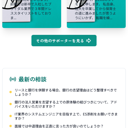
前職では新卒で入社したブ
モトと申します。 私自身、
ライダル業界で３年間ドレ
短大を卒業してから保育士
ススタイリストをしており
の道に進みましたが思うよ
ま...
うにいかず、 転職を繰...
その他のサポーターを見る
最新の相談
リースと銀行を併願する場合、銀行の志望理由はどう整理すべきで
しょうか？
銀行の法人営業を志望する上での原体験の結びつきについて、アド
バイスをいただけますか？
IT業界のシステムエンジニアを目指す上で、ES添削をお願いできま
すか？
面接では中退理由を正直に言った方が良いのでしょうか？