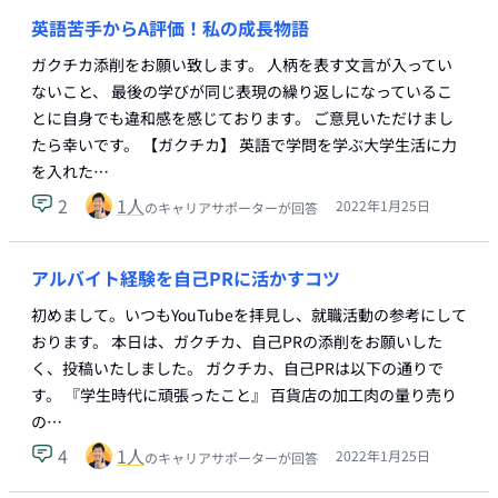
英語苦手からA評価！私の成長物語
ガクチカ添削をお願い致します。 人柄を表す文言が入ってい
ないこと、 最後の学びが同じ表現の繰り返しになっているこ
とに自身でも違和感を感じております。 ご意見いただけまし
たら幸いです。 【ガクチカ】 英語で学問を学ぶ大学生活に力
を入れた…
2
1
人
2022年1月25日
のキャリアサポーターが回答
アルバイト経験を自己PRに活かすコツ
初めまして。いつもYouTubeを拝見し、就職活動の参考にして
おります。 本日は、ガクチカ、自己PRの添削をお願いした
く、投稿いたしました。 ガクチカ、自己PRは以下の通りで
す。 『学生時代に頑張ったこと』 百貨店の加工肉の量り売り
の…
4
1
人
2022年1月25日
のキャリアサポーターが回答