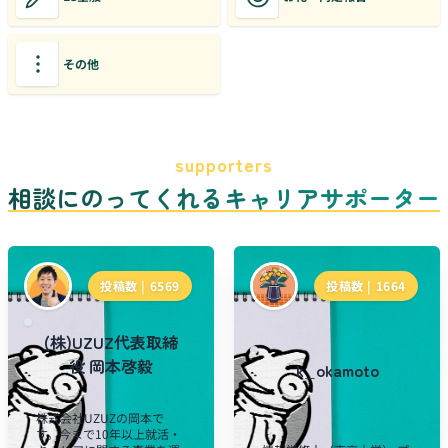
その他
supporters
相談にのってくれるキャリアサポーター
投稿数 |
6569
投稿数 |
1664
(株)UZUZ代表取締
役 岡本啓毅
k_okamoto
株式会社UZUZの岡本で
す。今まで10年以上就活・