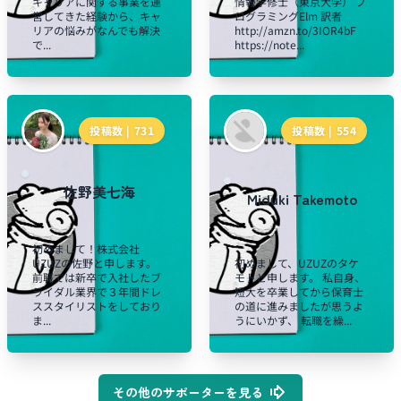
キャリアに関する事業を運
情報学修士（東京大学） プ
営してきた経験から、キャ
ログラミングElm 訳者
リアの悩みがなんでも解決
http://amzn.to/3IOR4bF
で...
https://note...
投稿数 |
731
投稿数 |
554
佐野美七海
Miduki Takemoto
初めまして！株式会社
UZUZの佐野と申します。
初めまして、UZUZのタケ
前職では新卒で入社したブ
モトと申します。 私自身、
ライダル業界で３年間ドレ
短大を卒業してから保育士
ススタイリストをしており
の道に進みましたが思うよ
ま...
うにいかず、 転職を繰...
その他のサポーターを見る