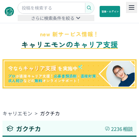
登録・ログイン
さらに検索条件を絞る
new 新サービス情報！
キャリエモンのキャリア支援
キャリア支援
今なら
を実施中
プロ
が直接キャリア支援！
応募書類添削
・
面接対策
・
求人紹介
などの
無料
オンラインサポート！
キャリエモン
>
ガクチカ
ガクチカ
2236
相談