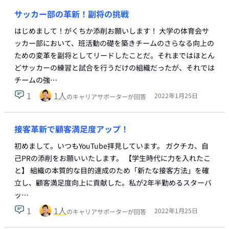
サッカー部の革新！副将の挑戦
はじめまして！がくちか添削お願いします！ 大学の体育会サ
ッカー部において、班活動の礎を築きチームのさらなる向上の
ための変革を副将としてリードしたことだ。それまではほとん
どサッカーの練習と試合を行うだけの組織だったが、それでは
チームの強…
1
1
人
2022年1月25日
のキャリアサポーターが回答
接客革新で顧客満足度アップ！
初めまして。いつもYouTube拝見しています。 ガクチカ、自
己PRの添削をお願いいたします。 【学生時代に力を入れたこ
と】 組織の本質的な目的達成のため「新たな接客方法」を確
立し、顧客満足度向上に貢献した。私が2年半勤めるスターバ
ッ…
1
1
人
2022年1月25日
のキャリアサポーターが回答