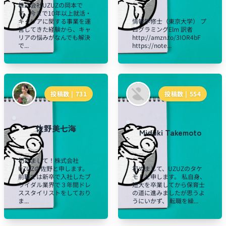
株式会社UZUZの岡本で
す。今まで10年以上就活・
キャリアに関する事業を運
情報学修士（東京大学） プ
営してきた経験から、キャ
ログラミングElm 訳者
リアの悩みがなんでも解決
http://amzn.to/3IOR4bF
で...
https://note...
投稿数 |
731
投稿数 |
554
佐野美七海
Miduki Takemoto
初めまして！株式会社
UZUZの佐野と申します。
初めまして、UZUZのタケ
前職では新卒で入社したブ
モトと申します。 私自身、
ライダル業界で３年間ドレ
短大を卒業してから保育士
ススタイリストをしており
の道に進みましたが思うよ
ま...
うにいかず、 転職を繰...