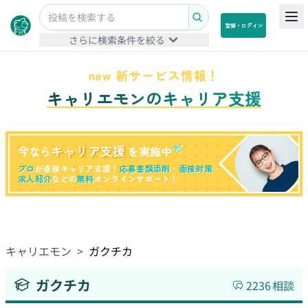
登録・ログイン
さらに検索条件を絞る
new 新サービス情報！
キャリエモンのキャリア支援
キャリア支援
今なら
を実施中
プロ
が直接キャリア支援！
応募書類添削
・
面接対策
・
求人紹介
などの
無料
オンラインサポート！
キャリエモン
>
ガクチカ
ガクチカ
2236
相談