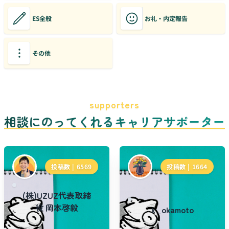
ES全般
お礼・内定報告
その他
supporters
相談にのってくれるキャリアサポーター
投稿数 |
6569
投稿数 |
1664
(株)UZUZ代表取締
役 岡本啓毅
k_okamoto