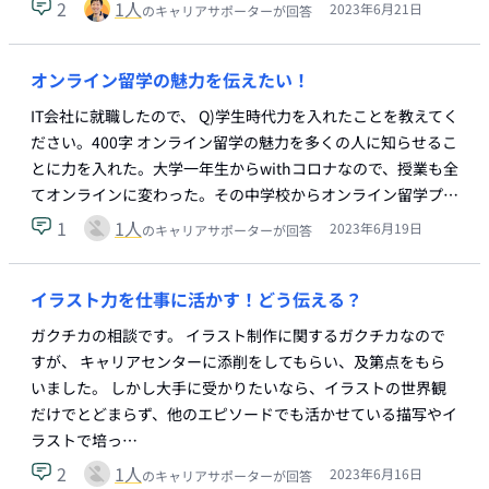
2
1
人
2023年6月21日
のキャリアサポーターが回答
オンライン留学の魅力を伝えたい！
IT会社に就職したので、 Q)学生時代力を入れたことを教えてく
ださい。400字 オンライン留学の魅力を多くの人に知らせるこ
とに力を入れた。大学一年生からwithコロナなので、授業も全
てオンラインに変わった。その中学校からオンライン留学プ…
1
1
人
2023年6月19日
のキャリアサポーターが回答
イラスト力を仕事に活かす！どう伝える？
ガクチカの相談です。 イラスト制作に関するガクチカなので
すが、 キャリアセンターに添削をしてもらい、及第点をもら
いました。 しかし大手に受かりたいなら、イラストの世界観
だけでとどまらず、他のエピソードでも活かせている描写やイ
ラストで培っ…
2
1
人
2023年6月16日
のキャリアサポーターが回答