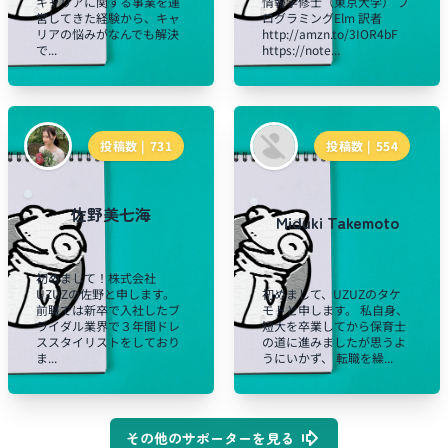
キャリアに関する事業を運
情報学修士（東京大学） プ
営してきた経験から、キャ
ログラミングElm 訳者
リアの悩みがなんでも解決
http://amzn.to/3IOR4bF
で...
https://note...
投稿数 |
731
投稿数 |
554
佐野美七海
Miduki Takemoto
初めまして！株式会社
UZUZの佐野と申します。
初めまして、UZUZのタケ
前職では新卒で入社したブ
モトと申します。 私自身、
ライダル業界で３年間ドレ
短大を卒業してから保育士
ススタイリストをしており
の道に進みましたが思うよ
ま...
うにいかず、 転職を繰...
その他のサポーターを見る