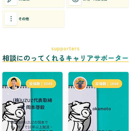
その他
supporters
相談にのってくれるキャリアサポーター
投稿数 |
6569
投稿数 |
1664
(株)UZUZ代表取締
役 岡本啓毅
k_okamoto
株式会社UZUZの岡本で
す。今まで10年以上就活・