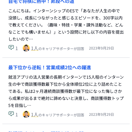
自宅で将棋に熱中！昇段への道
こんにちは。インターンシップのESで「あなたが人生の中で
没頭し、成長につながったと感じるエピソードを、300字以内
で教えてください。（趣味・特技・学業・課外活動など、どん
なことでも構いません）」という設問に対し以下の内容を提出
したいので…
1
1
人
2023年9月29日
のキャリアサポーターが回答
最下位から逆転！営業成績2位への躍進
就活アプリの法人営業の長期インターンで15人程のインターン
生の中で商談獲得数最下位から全体順位2位に上り詰めたこと
である。私は2ヶ月連続商談獲得数が最下位になった悔しさか
ら成果が出るまで絶対に諦めないと決意し、商談獲得数トップ
5を目指し…
1
1
人
2023年9月29日
のキャリアサポーターが回答