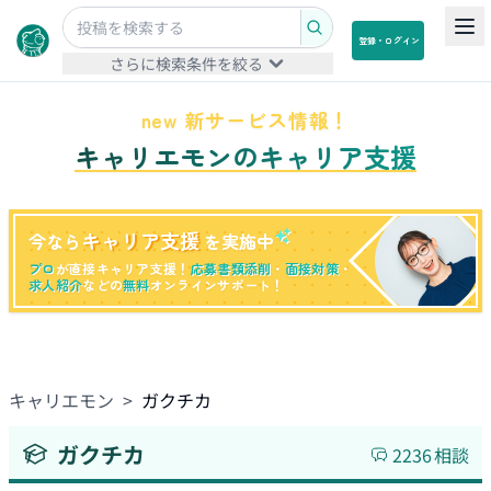
登録・ログイン
さらに検索条件を絞る
new 新サービス情報！
キャリエモンのキャリア支援
キャリア支援
今なら
を実施中
プロ
が直接キャリア支援！
応募書類添削
・
面接対策
・
求人紹介
などの
無料
オンラインサポート！
キャリエモン
>
ガクチカ
ガクチカ
2236
相談