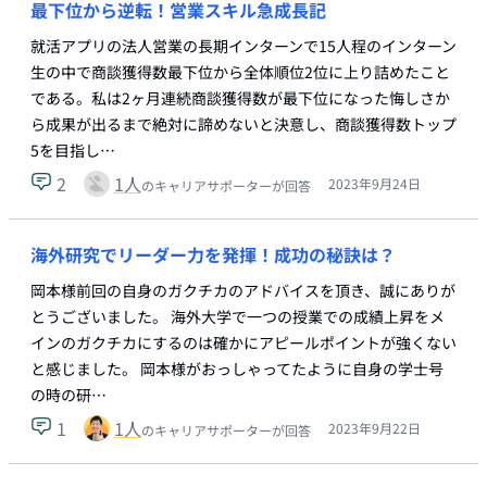
最下位から逆転！営業スキル急成長記
就活アプリの法人営業の長期インターンで15人程のインターン
生の中で商談獲得数最下位から全体順位2位に上り詰めたこと
である。私は2ヶ月連続商談獲得数が最下位になった悔しさか
ら成果が出るまで絶対に諦めないと決意し、商談獲得数トップ
5を目指し…
2
1
人
2023年9月24日
のキャリアサポーターが回答
海外研究でリーダー力を発揮！成功の秘訣は？
岡本様前回の自身のガクチカのアドバイスを頂き、誠にありが
とうございました。 海外大学で一つの授業での成績上昇をメ
インのガクチカにするのは確かにアピールポイントが強くない
と感じました。 岡本様がおっしゃってたように自身の学士号
の時の研…
1
1
人
2023年9月22日
のキャリアサポーターが回答