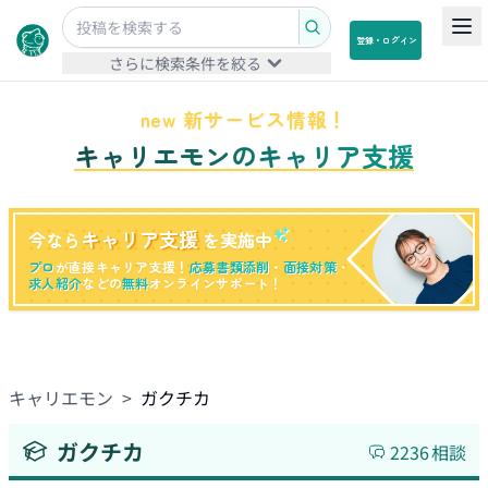
登録・ログイン
さらに検索条件を絞る
new 新サービス情報！
キャリエモンのキャリア支援
キャリア支援
今なら
を実施中
プロ
が直接キャリア支援！
応募書類添削
・
面接対策
・
求人紹介
などの
無料
オンラインサポート！
キャリエモン
>
ガクチカ
ガクチカ
2236
相談