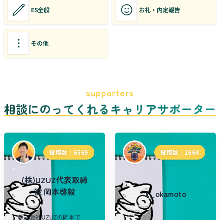
ES全般
お礼・内定報告
その他
supporters
相談にのってくれるキャリアサポーター
投稿数 |
6569
投稿数 |
1664
(株)UZUZ代表取締
役 岡本啓毅
k_okamoto
株式会社UZUZの岡本で