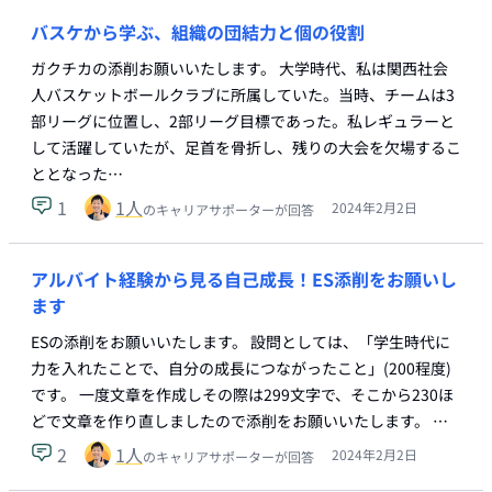
バスケから学ぶ、組織の団結力と個の役割
ガクチカの添削お願いいたします。 大学時代、私は関西社会
人バスケットボールクラブに所属していた。当時、チームは3
部リーグに位置し、2部リーグ目標であった。私レギュラーと
して活躍していたが、足首を骨折し、残りの大会を欠場するこ
ととなった…
1
1
人
2024年2月2日
のキャリアサポーターが回答
アルバイト経験から見る自己成長！ES添削をお願いし
ます
ESの添削をお願いいたします。 設問としては、「学生時代に
力を入れたことで、自分の成長につながったこと」(200程度)
です。 一度文章を作成しその際は299文字で、そこから230ほ
どで文章を作り直しましたので添削をお願いいたします。 …
2
1
人
2024年2月2日
のキャリアサポーターが回答