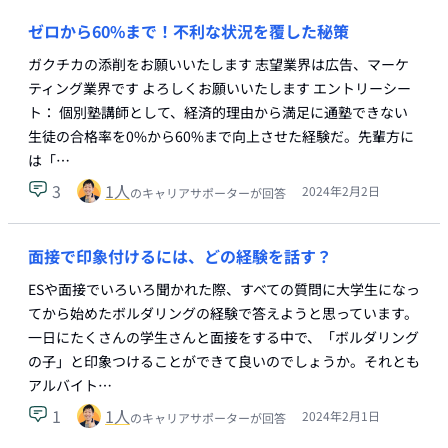
ゼロから60%まで！不利な状況を覆した秘策
ガクチカの添削をお願いいたします 志望業界は広告、マーケ
ティング業界です よろしくお願いいたします エントリーシー
ト： 個別塾講師として、経済的理由から満足に通塾できない
生徒の合格率を0%から60%まで向上させた経験だ。先輩方に
は「…
3
1
人
2024年2月2日
のキャリアサポーターが回答
面接で印象付けるには、どの経験を話す？
ESや面接でいろいろ聞かれた際、すべての質問に大学生になっ
てから始めたボルダリングの経験で答えようと思っています。
一日にたくさんの学生さんと面接をする中で、「ボルダリング
の子」と印象つけることができて良いのでしょうか。それとも
アルバイト…
1
1
人
2024年2月1日
のキャリアサポーターが回答