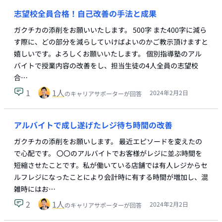
志望校全員合格！自己改善の手法と成果
ガクチカの添削をお願いいたします。 500字 また400字に減ら
す際に、どの部分を減らしていけばよいのかご教示頂けますと
嬉しいです。よろしくお願いいたします。 個別指導塾のアル
バイトで授業内容の改善をし、担当生徒の4人全員の志望校
合…
1
1
人
2024年2月2日
のキャリアサポーターが回答
アルバイトで成し遂げたレジ待ち時間の改善
ガクチカの添削をお願いします。 最近エピソードを変えたの
で心配です。 〇〇のアルバイトでお客様がレジに並ぶ時間を
短縮させたことです。私が働いている店舗では有人レジからセ
ルフレジになったことにより会計時に有する時間が増加し、混
雑時にはお…
2
1
人
2024年2月2日
のキャリアサポーターが回答