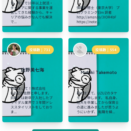
す。今まで10年以上就活・
キャリアに関する事業を運
情報学修士（東京大学） プ
営してきた経験から、キャ
ログラミングElm 訳者
リアの悩みがなんでも解決
http://amzn.to/3IOR4bF
で...
https://note...
投稿数 |
731
投稿数 |
554
佐野美七海
Miduki Takemoto
初めまして！株式会社
UZUZの佐野と申します。
初めまして、UZUZのタケ
前職では新卒で入社したブ
モトと申します。 私自身、
ライダル業界で３年間ドレ
短大を卒業してから保育士
ススタイリストをしており
の道に進みましたが思うよ
ま...
うにいかず、 転職を繰...