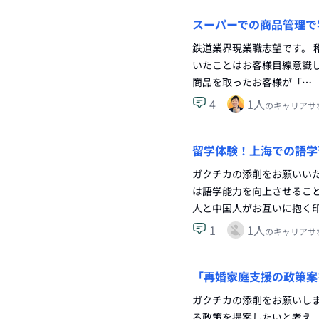
スーパーでの商品管理で
鉄道業界現業職志望です。 
いたことはお客様目線意識
商品を取ったお客様が「…
4
1
人
のキャリアサ
留学体験！上海での語学
ガクチカの添削をお願いい
は語学能力を向上させるこ
人と中国人がお互いに抱く
1
1
人
のキャリアサ
「再婚家庭支援の政策案
ガクチカの添削をお願いし
る政策を提案したいと考え