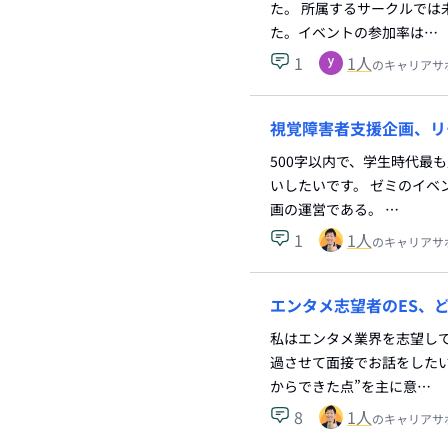
た。 所属するサークルでは
た。イベントの参加率は…
1
1
人
のキャリアサ
視覚障害者支援企画、リ
500字以内で、学生時代最
いしたいです。 ゼミのイベ
画の運営である。 …
1
1
人
のキャリアサ
エンタメ志望者のES、
私はエンタメ業界を志望して
過させて面接でお話をしたい
からできた点”を主に意…
8
1
人
のキャリアサ