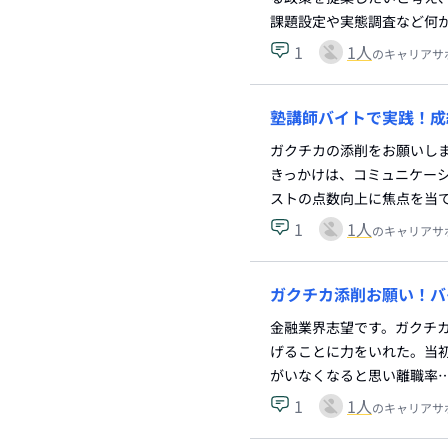
課題設定や実態調査など何
1
1
人
のキャリアサ
塾講師バイトで実践！成
ガクチカの添削をお願いし
きっかけは、コミュニケー
ストの点数向上に焦点を当
1
1
人
のキャリアサ
ガクチカ添削お願い！バ
金融業界志望です。ガクチカ
げることに力をいれた。当
がいなくなると思い離職率
1
1
人
のキャリアサ