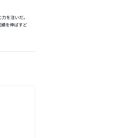
に力を注いだ。
成績を伸ばすど