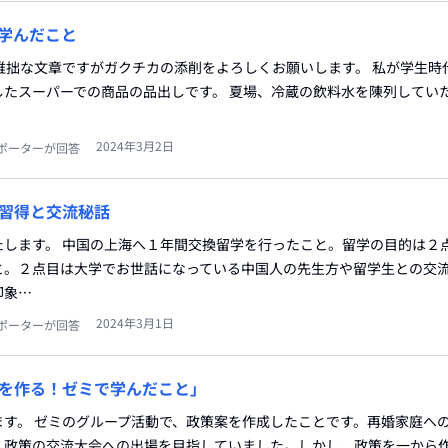
学んだこと
稚拙な文章ですがガクチカの添削をよろしくお願いします。 私が学生時
したスーパーでの商品の品出しです。 夏場、冷蔵の飲料水を陳列してい
2024年3月2日
ポーターが回答
習得と交流秘話
たします。 中国の上海へ１年間交換留学を行ったこと。留学の目的は２
と。２点目は大学でお世話になっている中国人の先生方や留学生との交
印象…
2024年3月1日
ポーターが回答
を作る！ゼミで学んだこと」
ます。 ゼミのグループ活動で、政策案を作成したことです。再婚家庭へ
、政策の交流大会への出場を目指していました。しかし、政策を一から