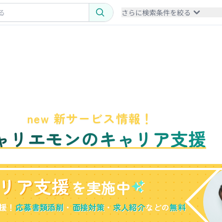
さらに検索条件を絞る
new 新サービス情報！
ャリエモンのキャリア支援
リア支援
を実施中
援！
応募書類添削
・
面接対策
・
求人紹介
などの
無料