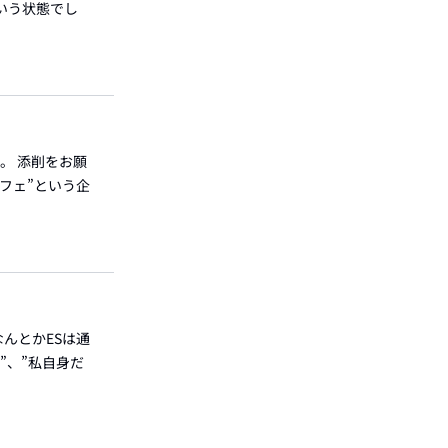
いう状態でし
。 添削をお願
フェ”という企
んとかESは通
”、”私自身だ