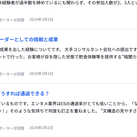
未経験者が過半数を締めているにも関わらず、その参加人数が2、3人と
2024年3月2日
ポーターが回答
ーダーとしての挑戦と成果
も成果を出した経験についてです。 大手コンサルタント会社への提出です
ントで行った、お客様が目を隠した状態で飲食体験等を提供する“暗闇カ
2024年3月2日
ポーターが回答
どうすれば通過できる？
いるものです。エンタメ業界はESの通過率がとても低いことから、「な
！」そのような気持ちで何度も訂正を重ねました。 ”文構造の見やすさ
2024年3月2日
ポーターが回答