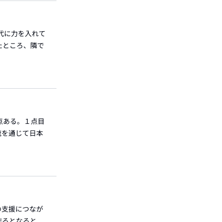
代に力を入れて
たところ、隣で
点ある。１点目
流を通じて日本
の支援につなが
作るとなると、