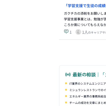
「学習支援で生徒の成績
ガクチカの添削をお願いし
学習支援事業とは、勉強が
ころか席についてもらえな
1
1
人
のキャリアサ
最新の相談｜「
IT業界のシステムエンジニ
ミシュランレストランでの
エネルギー業界の事務系総
チームの成功を文章にまと