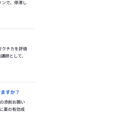
ソンで、停滞し
:ガクチカを評価
塾講師として、
けますか？
Sの添削お願い
内に薬の有効成