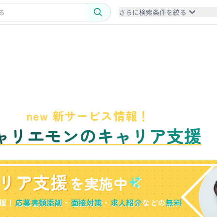
さらに検索条件を絞る
new 新サービス情報！
ャリエモンのキャリア支援
リア支援
を実施中
援！
応募書類添削
・
面接対策
・
求人紹介
などの
無料