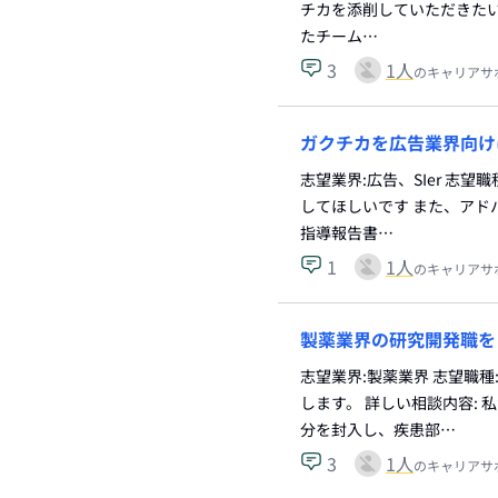
チカを添削していただきたい
たチーム…
3
1
人
のキャリアサ
ガクチカを広告業界向け
志望業界:広告、SIer 志
してほしいです また、アド
指導報告書…
1
1
人
のキャリアサ
製薬業界の研究開発職を
志望業界:製薬業界 志望職種
します。 詳しい相談内容:
分を封入し、疾患部…
3
1
人
のキャリアサ