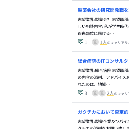
製薬会社の研究開発職を
志望業界:製薬会社 志望職種
しい相談内容: 私が学生時
疾患部位に届ける…
1
1
人
のキャリアサ
総合病院のITコンサル
志望業界:総合病院 志望職種
の内容の添削、アドバイスあ
れたのは、地域…
3
2
人
のキャリ
ガクチカにおいて否定的
志望業界:製薬企業及びバイ
クチカの添削をお願い致しま